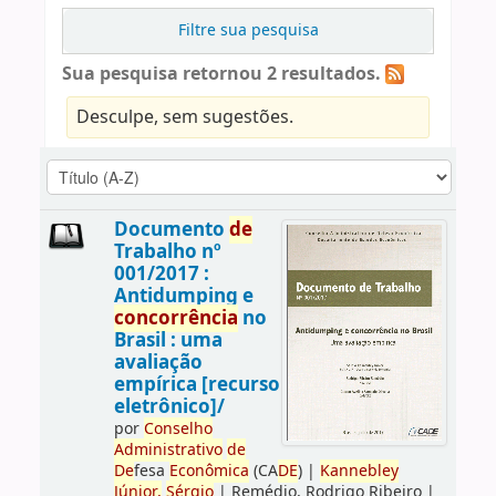
Filtre sua pesquisa
Sua pesquisa retornou 2 resultados.
Desculpe, sem sugestões.
Documento
de
Trabalho nº
001/2017 :
Antidumping e
concorrência
no
Brasil : uma
avaliação
empírica [recurso
eletrônico]/
por
Conselho
Administrativo
de
De
fesa
Econômica
(CA
DE
)
|
Kannebley
Júnior,
Sérgio
|
Remédio, Rodrigo Ribeiro
|