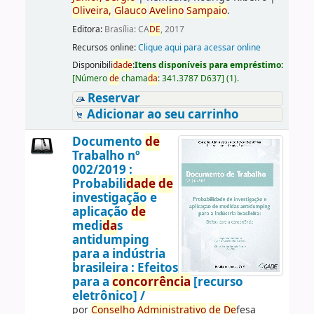
Oliveira,
Glauco
Avelino
Sampaio
.
Editora:
Brasília: CA
DE
, 2017
Recursos online:
Clique aqui para acessar online
Disponibili
da
de
:
Itens disponíveis para empréstimo:
[
Número
de
chama
da
:
341.3787 D637
]
(1).
Reservar
Adicionar ao seu carrinho
Documento
de
Trabalho nº
002/2019 :
Probabili
da
de
de
investigação e
aplicação
de
medi
da
s
antidumping
para a indústria
brasileira : Efeitos
para a
concorrência
[recurso
eletrônico] /
por
Conselho
Administrativo
de
De
fesa