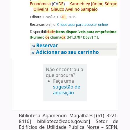
Econômica
(CA
DE
)
|
Kannebley
Júnior,
Sérgio
|
Oliveira,
Glauco
Avelino
Sampaio
.
Editora:
Brasília: CA
DE
, 2019
Recursos online:
Clique aqui para acessar online
Disponibili
da
de
:
Itens disponíveis para empréstimo:
[
Número
de
chama
da
:
341.3787 D637
]
(1).
Reservar
Adicionar ao seu carrinho
Não encontrou o
que procura?
Faça uma
sugestão de
aquisição
Biblioteca Agamenon Magalhães|(61) 3221-
8416| biblioteca@cade.gov.br| Setor de
Edifícios de Utilidade Pública Norte – SEPN,