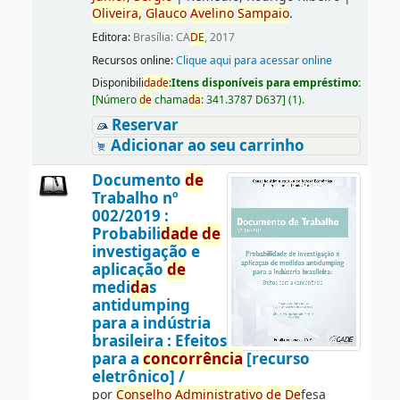
Oliveira,
Glauco
Avelino
Sampaio
.
Editora:
Brasília: CA
DE
, 2017
Recursos online:
Clique aqui para acessar online
Disponibili
da
de
:
Itens disponíveis para empréstimo:
[
Número
de
chama
da
:
341.3787 D637
]
(1).
Reservar
Adicionar ao seu carrinho
Documento
de
Trabalho nº
002/2019 :
Probabili
da
de
de
investigação e
aplicação
de
medi
da
s
antidumping
para a indústria
brasileira : Efeitos
para a
concorrência
[recurso
eletrônico] /
por
Conselho
Administrativo
de
De
fesa