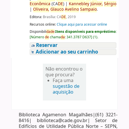
Econômica
(CA
DE
)
|
Kannebley
Júnior,
Sérgio
|
Oliveira,
Glauco
Avelino
Sampaio
.
Editora:
Brasília: CA
DE
, 2019
Recursos online:
Clique aqui para acessar online
Disponibili
da
de
:
Itens disponíveis para empréstimo:
[
Número
de
chama
da
:
341.3787 D637
]
(1).
Reservar
Adicionar ao seu carrinho
Não encontrou o
que procura?
Faça uma
sugestão de
aquisição
Biblioteca Agamenon Magalhães|(61) 3221-
8416| biblioteca@cade.gov.br| Setor de
Edifícios de Utilidade Pública Norte – SEPN,