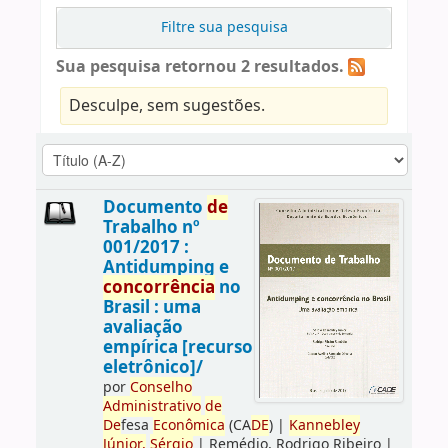
Filtre sua pesquisa
Sua pesquisa retornou 2 resultados.
Desculpe, sem sugestões.
Documento
de
Trabalho nº
001/2017 :
Antidumping e
concorrência
no
Brasil : uma
avaliação
empírica [recurso
eletrônico]/
por
Conselho
Administrativo
de
De
fesa
Econômica
(CA
DE
)
|
Kannebley
Júnior,
Sérgio
|
Remédio, Rodrigo Ribeiro
|