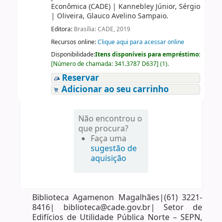
Econômica (CADE)
|
Kannebley Júnior, Sérgio
|
Oliveira, Glauco Avelino Sampaio.
Editora:
Brasília: CADE, 2019
Recursos online:
Clique aqui para acessar online
Disponibilidade:
Itens disponíveis para empréstimo:
[
Número de chamada:
341.3787 D637
]
(1).
Reservar
Adicionar ao seu carrinho
Não encontrou o
que procura?
Faça uma
sugestão de
aquisição
Biblioteca Agamenon Magalhães|(61) 3221-
8416| biblioteca@cade.gov.br| Setor de
Edifícios de Utilidade Pública Norte – SEPN,