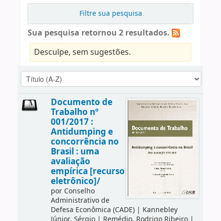
Filtre sua pesquisa
Sua pesquisa retornou 2 resultados.
Desculpe, sem sugestões.
Documento de
Trabalho nº
001/2017 :
Antidumping e
concorrência no
Brasil : uma
avaliação
empírica [recurso
eletrônico]/
por
Conselho
Administrativo de
Defesa Econômica (CADE)
|
Kannebley
Júnior, Sérgio
|
Remédio, Rodrigo Ribeiro
|