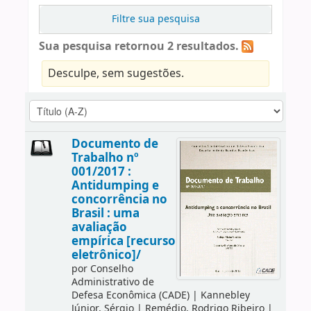
Filtre sua pesquisa
Sua pesquisa retornou 2 resultados.
Desculpe, sem sugestões.
Documento de
Trabalho nº
001/2017 :
Antidumping e
concorrência no
Brasil : uma
avaliação
empírica [recurso
eletrônico]/
por
Conselho
Administrativo de
Defesa Econômica (CADE)
|
Kannebley
Júnior, Sérgio
|
Remédio, Rodrigo Ribeiro
|