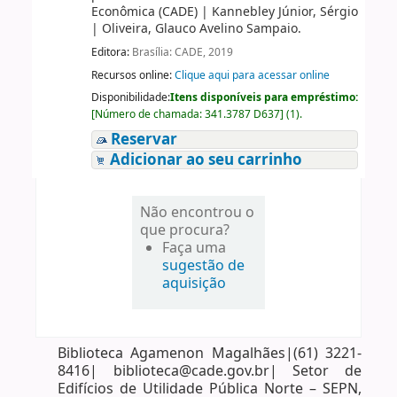
Econômica (CADE)
|
Kannebley Júnior, Sérgio
|
Oliveira, Glauco Avelino Sampaio.
Editora:
Brasília: CADE, 2019
Recursos online:
Clique aqui para acessar online
Disponibilidade:
Itens disponíveis para empréstimo:
[
Número de chamada:
341.3787 D637
]
(1).
Reservar
Adicionar ao seu carrinho
Não encontrou o
que procura?
Faça uma
sugestão de
aquisição
Biblioteca Agamenon Magalhães|(61) 3221-
8416| biblioteca@cade.gov.br| Setor de
Edifícios de Utilidade Pública Norte – SEPN,