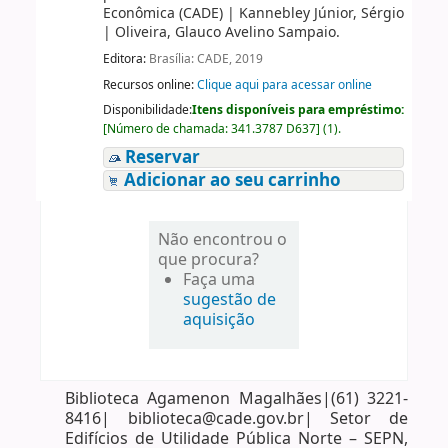
Econômica (CADE)
|
Kannebley Júnior, Sérgio
|
Oliveira, Glauco Avelino Sampaio.
Editora:
Brasília: CADE, 2019
Recursos online:
Clique aqui para acessar online
Disponibilidade:
Itens disponíveis para empréstimo:
[
Número de chamada:
341.3787 D637
]
(1).
Reservar
Adicionar ao seu carrinho
Não encontrou o
que procura?
Faça uma
sugestão de
aquisição
Biblioteca Agamenon Magalhães|(61) 3221-
8416| biblioteca@cade.gov.br| Setor de
Edifícios de Utilidade Pública Norte – SEPN,