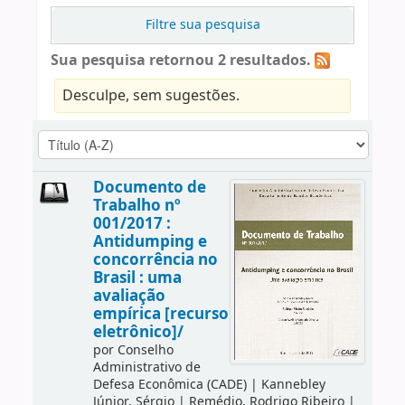
Filtre sua pesquisa
Sua pesquisa retornou 2 resultados.
Desculpe, sem sugestões.
Documento de
Trabalho nº
001/2017 :
Antidumping e
concorrência no
Brasil : uma
avaliação
empírica [recurso
eletrônico]/
por
Conselho
Administrativo de
Defesa Econômica (CADE)
|
Kannebley
Júnior, Sérgio
|
Remédio, Rodrigo Ribeiro
|