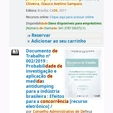
Oliveira,
Glauco
Avelino
Sampaio
.
Editora:
Brasília: CA
DE
, 2017
Recursos online:
Clique aqui para acessar online
Disponibili
da
de
:
Itens disponíveis para empréstimo:
[
Número
de
chama
da
:
341.3787 D637
]
(1).
Reservar
Adicionar ao seu carrinho
Documento
de
Trabalho nº
002/2019 :
Probabili
da
de
de
investigação e
aplicação
de
medi
da
s
antidumping
para a indústria
brasileira : Efeitos
para a
concorrência
[recurso
eletrônico] /
por
Conselho
Administrativo
de
De
fesa