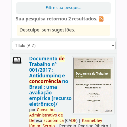
Filtre sua pesquisa
Sua pesquisa retornou 2 resultados.
Desculpe, sem sugestões.
Documento
de
Trabalho nº
001/2017 :
Antidumping e
concorrência
no
Brasil : uma
avaliação
empírica [recurso
eletrônico]/
por
Conselho
Administrativo
de
De
fesa
Econômica
(CA
DE
)
|
Kannebley
Júnior,
Sérgio
|
Remédio, Rodrigo Ribeiro
|