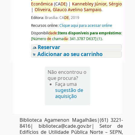
Econômica
(CA
DE
)
|
Kannebley
Júnior,
Sérgio
|
Oliveira,
Glauco
Avelino
Sampaio
.
Editora:
Brasília: CA
DE
, 2019
Recursos online:
Clique aqui para acessar online
Disponibili
da
de
:
Itens disponíveis para empréstimo:
[
Número
de
chama
da
:
341.3787 D637
]
(1).
Reservar
Adicionar ao seu carrinho
Não encontrou o
que procura?
Faça uma
sugestão de
aquisição
Biblioteca Agamenon Magalhães|(61) 3221-
8416| biblioteca@cade.gov.br| Setor de
Edifícios de Utilidade Pública Norte – SEPN,