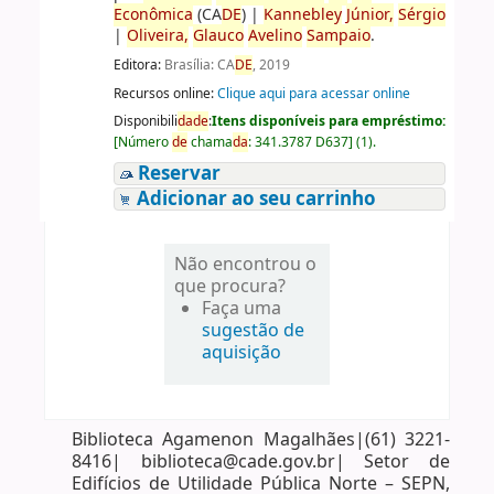
Econômica
(CA
DE
)
|
Kannebley
Júnior,
Sérgio
|
Oliveira,
Glauco
Avelino
Sampaio
.
Editora:
Brasília: CA
DE
, 2019
Recursos online:
Clique aqui para acessar online
Disponibili
da
de
:
Itens disponíveis para empréstimo:
[
Número
de
chama
da
:
341.3787 D637
]
(1).
Reservar
Adicionar ao seu carrinho
Não encontrou o
que procura?
Faça uma
sugestão de
aquisição
Biblioteca Agamenon Magalhães|(61) 3221-
8416| biblioteca@cade.gov.br| Setor de
Edifícios de Utilidade Pública Norte – SEPN,