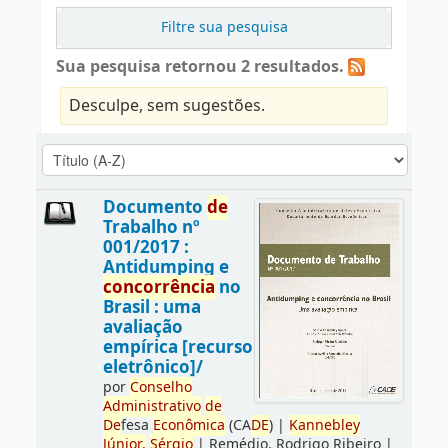
Filtre sua pesquisa
Sua pesquisa retornou 2 resultados.
Desculpe, sem sugestões.
Documento
de
Trabalho nº
001/2017 :
Antidumping e
concorrência
no
Brasil : uma
avaliação
empírica [recurso
eletrônico]/
por
Conselho
Administrativo
de
De
fesa
Econômica
(CA
DE
)
|
Kannebley
Júnior,
Sérgio
|
Remédio, Rodrigo Ribeiro
|