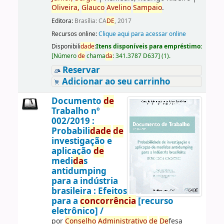
Oliveira,
Glauco
Avelino
Sampaio
.
Editora:
Brasília: CA
DE
, 2017
Recursos online:
Clique aqui para acessar online
Disponibili
da
de
:
Itens disponíveis para empréstimo:
[
Número
de
chama
da
:
341.3787 D637
]
(1).
Reservar
Adicionar ao seu carrinho
Documento
de
Trabalho nº
002/2019 :
Probabili
da
de
de
investigação e
aplicação
de
medi
da
s
antidumping
para a indústria
brasileira : Efeitos
para a
concorrência
[recurso
eletrônico] /
por
Conselho
Administrativo
de
De
fesa