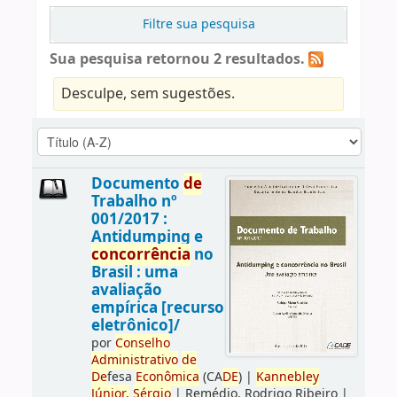
Filtre sua pesquisa
Sua pesquisa retornou 2 resultados.
Desculpe, sem sugestões.
Documento
de
Trabalho nº
001/2017 :
Antidumping e
concorrência
no
Brasil : uma
avaliação
empírica [recurso
eletrônico]/
por
Conselho
Administrativo
de
De
fesa
Econômica
(CA
DE
)
|
Kannebley
Júnior,
Sérgio
|
Remédio, Rodrigo Ribeiro
|