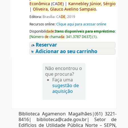
Econômica
(CA
DE
)
|
Kannebley
Júnior,
Sérgio
|
Oliveira,
Glauco
Avelino
Sampaio
.
Editora:
Brasília: CA
DE
, 2019
Recursos online:
Clique aqui para acessar online
Disponibili
da
de
:
Itens disponíveis para empréstimo:
[
Número
de
chama
da
:
341.3787 D637
]
(1).
Reservar
Adicionar ao seu carrinho
Não encontrou o
que procura?
Faça uma
sugestão de
aquisição
Biblioteca Agamenon Magalhães|(61) 3221-
8416| biblioteca@cade.gov.br| Setor de
Edifícios de Utilidade Pública Norte – SEPN,