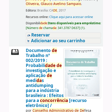
Oliveira,
Glauco
Avelino
Sampaio
.
Editora:
Brasília: CA
DE
, 2017
Recursos online:
Clique aqui para acessar online
Disponibili
da
de
:
Itens disponíveis para empréstimo:
[
Número
de
chama
da
:
341.3787 D637
]
(1).
Reservar
Adicionar ao seu carrinho
Documento
de
Trabalho nº
002/2019 :
Probabili
da
de
de
investigação e
aplicação
de
medi
da
s
antidumping
para a indústria
brasileira : Efeitos
para a
concorrência
[recurso
eletrônico] /
por
Conselho
Administrativo
de
De
fesa