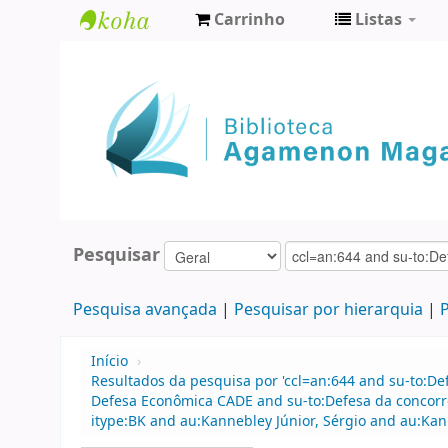
Carrinho
Listas
Biblioteca
Agamenon
Magalhães
Pesquisar
Pesquisa avançada
Pesquisar por hierarquia
P
Início
›
Resultados da pesquisa por 'ccl=an:644 and su-to:D
Defesa Econômica CADE and su-to:Defesa da concorr
itype:BK and au:Kannebley Júnior, Sérgio and au:Kan