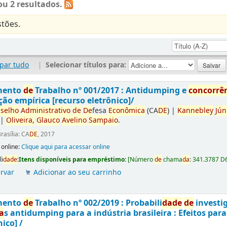
u 2 resultados.
tões.
par tudo
|
Selecionar títulos para:
mento
de
Trabalho nº 001/2017 : Antidumping e
concorrê
ção empírica [recurso eletrônico]/
selho
Administrativo
de
De
fesa
Econômica
(CA
DE
)
|
Kannebley
Jún
|
Oliveira,
Glauco
Avelino
Sampaio
.
rasília: CA
DE
, 2017
 online:
Clique aqui para acessar online
li
da
de
:
Itens disponíveis para empréstimo:
[
Número
de
chama
da
:
341.3787 D
rvar
Adicionar ao seu carrinho
mento
de
Trabalho nº 002/2019 : Probabili
da
de
de
investi
a
s antidumping para a indústria brasileira : Efeitos par
nico] /