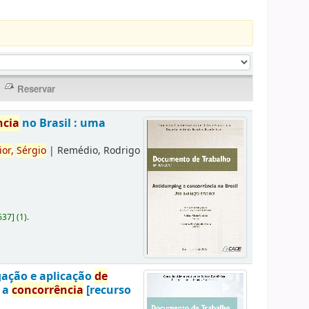
ncia
no Brasil : uma
ior,
Sérgio
|
Remédio, Rodrigo
637
]
(1).
gação e aplicação
de
a a
concorrência
[recurso