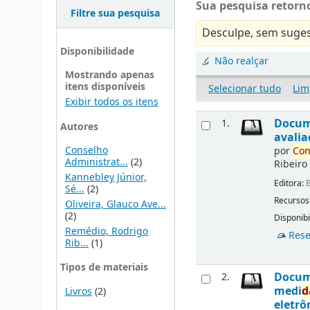
Sua pesquisa retorno
Filtre sua pesquisa
Desculpe, sem suges
Disponibilidade
Não realçar
Mostrando apenas
itens disponíveis
Selecionar tudo
Lim
Exibir todos os itens
Docu
1.
Autores
avalia
Conselho
por
Con
Administrat...
(2)
Ribeiro
Kannebley Júnior,
Editora:
B
Sé...
(2)
Recursos
Oliveira, Glauco Ave...
(2)
Disponibi
Remédio, Rodrigo
Rese
Rib...
(1)
Tipos de materiais
Docu
2.
medi
d
Livros
(2)
eletrô