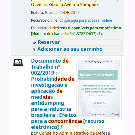
Oliveira,
Glauco
Avelino
Sampaio
.
Editora:
Brasília: CA
DE
, 2017
Recursos online:
Clique aqui para acessar online
Disponibili
da
de
:
Itens disponíveis para empréstimo:
[
Número
de
chama
da
:
341.3787 D637
]
(1).
Reservar
Adicionar ao seu carrinho
Documento
de
Trabalho nº
002/2019 :
Probabili
da
de
de
investigação e
aplicação
de
medi
da
s
antidumping
para a indústria
brasileira : Efeitos
para a
concorrência
[recurso
eletrônico] /
por
Conselho
Administrativo
de
De
fesa