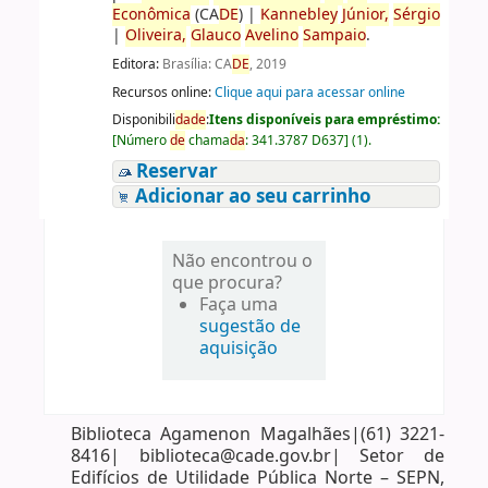
Econômica
(CA
DE
)
|
Kannebley
Júnior,
Sérgio
|
Oliveira,
Glauco
Avelino
Sampaio
.
Editora:
Brasília: CA
DE
, 2019
Recursos online:
Clique aqui para acessar online
Disponibili
da
de
:
Itens disponíveis para empréstimo:
[
Número
de
chama
da
:
341.3787 D637
]
(1).
Reservar
Adicionar ao seu carrinho
Não encontrou o
que procura?
Faça uma
sugestão de
aquisição
Biblioteca Agamenon Magalhães|(61) 3221-
8416| biblioteca@cade.gov.br| Setor de
Edifícios de Utilidade Pública Norte – SEPN,