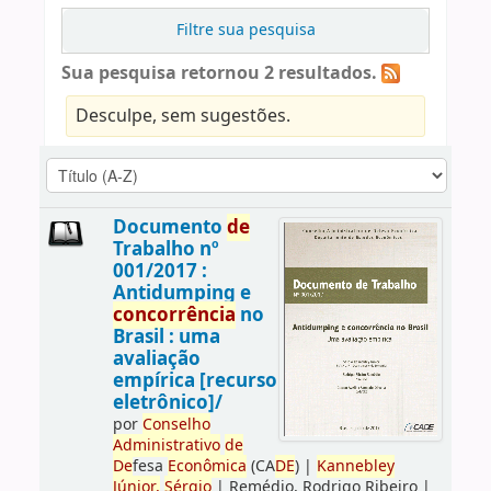
Filtre sua pesquisa
Sua pesquisa retornou 2 resultados.
Desculpe, sem sugestões.
Documento
de
Trabalho nº
001/2017 :
Antidumping e
concorrência
no
Brasil : uma
avaliação
empírica [recurso
eletrônico]/
por
Conselho
Administrativo
de
De
fesa
Econômica
(CA
DE
)
|
Kannebley
Júnior,
Sérgio
|
Remédio, Rodrigo Ribeiro
|