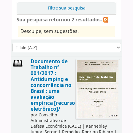
Filtre sua pesquisa
Sua pesquisa retornou 2 resultados.
Desculpe, sem sugestões.
Documento de
Trabalho nº
001/2017 :
Antidumping e
concorrência no
Brasil : uma
avaliação
empírica [recurso
eletrônico]/
por
Conselho
Administrativo de
Defesa Econômica (CADE)
|
Kannebley
Júnior, Sérgio
|
Remédio, Rodrigo Ribeiro
|