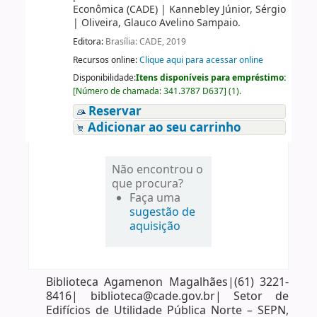
Econômica (CADE)
|
Kannebley Júnior, Sérgio
|
Oliveira, Glauco Avelino Sampaio.
Editora:
Brasília: CADE, 2019
Recursos online:
Clique aqui para acessar online
Disponibilidade:
Itens disponíveis para empréstimo:
[
Número de chamada:
341.3787 D637
]
(1).
Reservar
Adicionar ao seu carrinho
Não encontrou o
que procura?
Faça uma
sugestão de
aquisição
Biblioteca Agamenon Magalhães|(61) 3221-
8416| biblioteca@cade.gov.br| Setor de
Edifícios de Utilidade Pública Norte – SEPN,