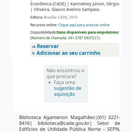
Econômica (CADE)
|
Kannebley Júnior, Sérgio
|
Oliveira, Glauco Avelino Sampaio.
Editora:
Brasília: CADE, 2019
Recursos online:
Clique aqui para acessar online
Disponibilidade:
Itens disponíveis para empréstimo:
[
Número de chamada:
341.3787 D637
]
(1).
Reservar
Adicionar ao seu carrinho
Não encontrou o
que procura?
Faça uma
sugestão de
aquisição
Biblioteca Agamenon Magalhães|(61) 3221-
8416| biblioteca@cade.gov.br| Setor de
Edifícios de Utilidade Pública Norte – SEPN,