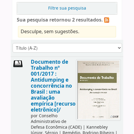
Filtre sua pesquisa
Sua pesquisa retornou 2 resultados.
Desculpe, sem sugestões.
Documento de
Trabalho nº
001/2017 :
Antidumping e
concorrência no
Brasil : uma
avaliação
empírica [recurso
eletrônico]/
por
Conselho
Administrativo de
Defesa Econômica (CADE)
|
Kannebley
Júnior, Sérgio
|
Remédio, Rodrigo Ribeiro
|