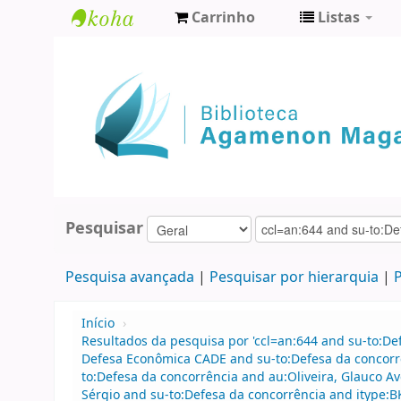
Carrinho
Listas
Biblioteca
Agamenon
Magalhães
Pesquisar
Pesquisa avançada
Pesquisar por hierarquia
P
Início
›
Resultados da pesquisa por 'ccl=an:644 and su-to:D
Defesa Econômica CADE and su-to:Defesa da concorr
to:Defesa da concorrência and au:Oliveira, Glauco A
Sérgio and su-to:Defesa da concorrência and itype:B