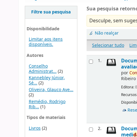
Sua pesquisa retorno
Filtre sua pesquisa
Desculpe, sem suges
Disponibilidade
Não realçar
Limitar aos itens
disponíveis.
Selecionar tudo
Lim
Autores
Docu
1.
Conselho
avalia
Administrat...
(2)
por
Con
Kannebley Júnior,
Ribeiro
Sé...
(2)
Editora:
B
Oliveira, Glauco Ave...
(2)
Recursos
Remédio, Rodrigo
Disponibi
Rib...
(1)
Rese
Tipos de materiais
Livros
(2)
Docu
2.
medi
d