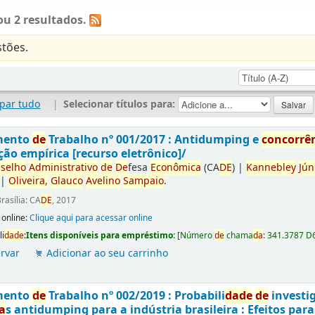
u 2 resultados.
tões.
par tudo
|
Selecionar títulos para:
mento
de
Trabalho nº 001/2017 : Antidumping e
concorrê
ção empírica [recurso eletrônico]/
selho
Administrativo
de
De
fesa
Econômica
(CA
DE
)
|
Kannebley
Jún
|
Oliveira,
Glauco
Avelino
Sampaio
.
rasília: CA
DE
, 2017
 online:
Clique aqui para acessar online
li
da
de
:
Itens disponíveis para empréstimo:
[
Número
de
chama
da
:
341.3787 D
rvar
Adicionar ao seu carrinho
mento
de
Trabalho nº 002/2019 : Probabili
da
de
de
investi
a
s antidumping para a indústria brasileira : Efeitos par