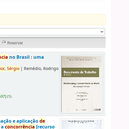
ncia
no Brasil : uma
ior,
Sérgio
|
Remédio, Rodrigo
637
]
(1).
gação e aplicação
de
a a
concorrência
[recurso