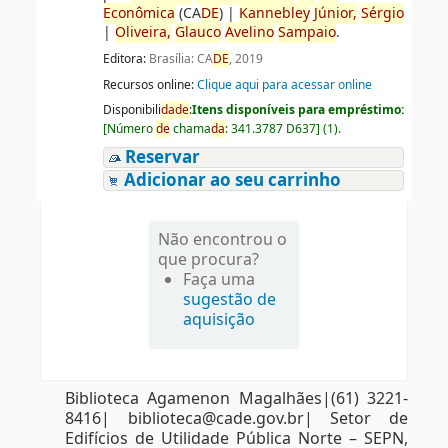
Econômica
(CA
DE
)
|
Kannebley
Júnior,
Sérgio
|
Oliveira,
Glauco
Avelino
Sampaio
.
Editora:
Brasília: CA
DE
, 2019
Recursos online:
Clique aqui para acessar online
Disponibili
da
de
:
Itens disponíveis para empréstimo:
[
Número
de
chama
da
:
341.3787 D637
]
(1).
Reservar
Adicionar ao seu carrinho
Não encontrou o
que procura?
Faça uma
sugestão de
aquisição
Biblioteca Agamenon Magalhães|(61) 3221-
8416| biblioteca@cade.gov.br| Setor de
Edifícios de Utilidade Pública Norte – SEPN,