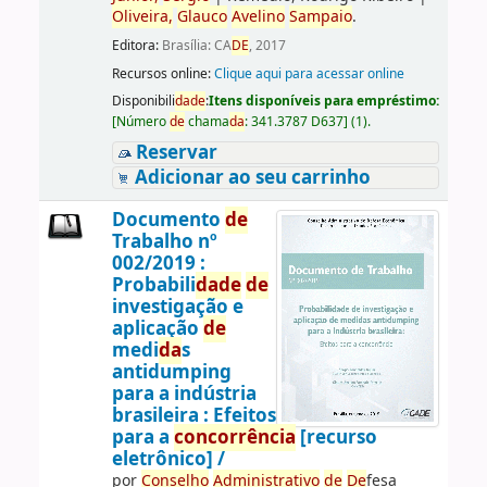
Oliveira,
Glauco
Avelino
Sampaio
.
Editora:
Brasília: CA
DE
, 2017
Recursos online:
Clique aqui para acessar online
Disponibili
da
de
:
Itens disponíveis para empréstimo:
[
Número
de
chama
da
:
341.3787 D637
]
(1).
Reservar
Adicionar ao seu carrinho
Documento
de
Trabalho nº
002/2019 :
Probabili
da
de
de
investigação e
aplicação
de
medi
da
s
antidumping
para a indústria
brasileira : Efeitos
para a
concorrência
[recurso
eletrônico] /
por
Conselho
Administrativo
de
De
fesa