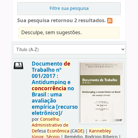
Filtre sua pesquisa
Sua pesquisa retornou 2 resultados.
Desculpe, sem sugestões.
Documento
de
Trabalho nº
001/2017 :
Antidumping e
concorrência
no
Brasil : uma
avaliação
empírica [recurso
eletrônico]/
por
Conselho
Administrativo
de
De
fesa
Econômica
(CA
DE
)
|
Kannebley
Júnior,
Sérgio
|
Remédio, Rodrigo Ribeiro
|