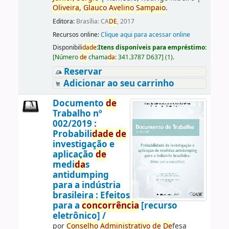
Oliveira,
Glauco
Avelino
Sampaio
.
Editora:
Brasília: CA
DE
, 2017
Recursos online:
Clique aqui para acessar online
Disponibili
da
de
:
Itens disponíveis para empréstimo:
[
Número
de
chama
da
:
341.3787 D637
]
(1).
Reservar
Adicionar ao seu carrinho
Documento
de
Trabalho nº
002/2019 :
Probabili
da
de
de
investigação e
aplicação
de
medi
da
s
antidumping
para a indústria
brasileira : Efeitos
para a
concorrência
[recurso
eletrônico] /
por
Conselho
Administrativo
de
De
fesa