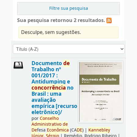
Filtre sua pesquisa
Sua pesquisa retornou 2 resultados.
Desculpe, sem sugestões.
Documento
de
Trabalho nº
001/2017 :
Antidumping e
concorrência
no
Brasil : uma
avaliação
empírica [recurso
eletrônico]/
por
Conselho
Administrativo
de
De
fesa
Econômica
(CA
DE
)
|
Kannebley
Júnior,
Sérgio
|
Remédio, Rodrigo Ribeiro
|