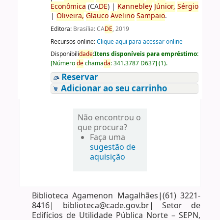
Econômica
(CA
DE
)
|
Kannebley
Júnior,
Sérgio
|
Oliveira,
Glauco
Avelino
Sampaio
.
Editora:
Brasília: CA
DE
, 2019
Recursos online:
Clique aqui para acessar online
Disponibili
da
de
:
Itens disponíveis para empréstimo:
[
Número
de
chama
da
:
341.3787 D637
]
(1).
Reservar
Adicionar ao seu carrinho
Não encontrou o
que procura?
Faça uma
sugestão de
aquisição
Biblioteca Agamenon Magalhães|(61) 3221-
8416| biblioteca@cade.gov.br| Setor de
Edifícios de Utilidade Pública Norte – SEPN,