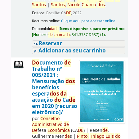
Santos
|
Santos
,
Nicole
Chama
do
s
.
Editora:
Brasília: CA
DE
, 2022
Recursos online:
Clique aqui para acessar online
Disponibili
da
de
:
Itens disponíveis para empréstimo:
[
Número
de
chama
da
:
341.3787 D637
]
(1).
Reservar
Adicionar ao seu carrinho
Do
cumento
de
Trabalho nº
005/2021 :
Mensuração
do
s
benefícios
espera
do
s
da
atuação
do
Ca
de
em 2020 [recurso
eletrônico]/
por
Conselho
Administrativo
de
De
fesa
Econômica
(CA
DE
)
|
Resen
de
,
Guilherme Men
de
s
|
Pinto,
Thiago
Luis
do