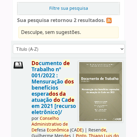
Filtre sua pesquisa
Sua pesquisa retornou 2 resultados.
Desculpe, sem sugestões.
Do
cumento
de
Trabalho nº
001/2022 :
Mensuração
do
s
benefícios
espera
do
s
da
atuação
do
Ca
de
em 2021 [recurso
eletrônico]/
por
Conselho
Administrativo
de
De
fesa
Econômica
(CA
DE
)
|
Resen
de
,
Guilherme Men
de
s
|
Pinto,
Thiago
Luis
do