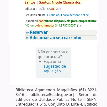
Santos
|
Santos
,
Nicole
Chama
do
s
.
Editora:
Brasília: CA
DE
, 2021
Recursos online:
Clique aqui para acessar online
Disponibili
da
de
:
Itens disponíveis para empréstimo:
[
Número
de
chama
da
:
341.3787 D637
]
(1).
Reservar
Adicionar ao seu carrinho
Não encontrou o
que procura?
Faça uma
sugestão de
aquisição
Biblioteca Agamenon Magalhães|(61) 3221-
8416| biblioteca@cade.gov.br| Setor de
Edifícios de Utilidade Pública Norte – SEPN,
Entrequadra 515, Conjunto D, Lote 4, Edifício