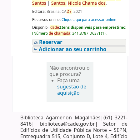
Santos
|
Santos
,
Nicole
Chama
do
s
.
Editora:
Brasília: CA
DE
, 2021
Recursos online:
Clique aqui para acessar online
Disponibili
da
de
:
Itens disponíveis para empréstimo:
[
Número
de
chama
da
:
341.3787 D637
]
(1).
Reservar
Adicionar ao seu carrinho
Não encontrou o
que procura?
Faça uma
sugestão de
aquisição
Biblioteca Agamenon Magalhães|(61) 3221-
8416| biblioteca@cade.gov.br| Setor de
Edifícios de Utilidade Pública Norte – SEPN,
Entrequadra 515, Conjunto D, Lote 4, Edifício