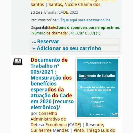
Santos
|
Santos
,
Nicole
Chama
do
s
.
Editora:
Brasília: CA
DE
, 2022
Recursos online:
Clique aqui para acessar online
Disponibili
da
de
:
Itens disponíveis para empréstimo:
[
Número
de
chama
da
:
341.3787 D637
]
(1).
Reservar
Adicionar ao seu carrinho
Do
cumento
de
Trabalho nº
005/2021 :
Mensuração
do
s
benefícios
espera
do
s
da
atuação
do
Ca
de
em 2020 [recurso
eletrônico]/
por
Conselho
Administrativo
de
De
fesa
Econômica
(CA
DE
)
|
Resen
de
,
Guilherme
Men
de
s
|
Pinto,
Thiago
Luis
do