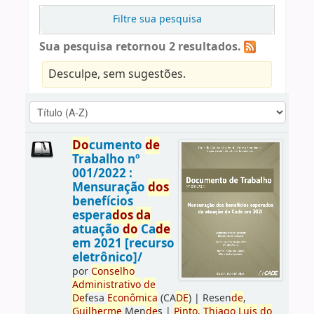
Filtre sua pesquisa
Sua pesquisa retornou 2 resultados.
Desculpe, sem sugestões.
Do
cumento
de
Trabalho nº
001/2022 :
Mensuração
do
s
benefícios
espera
do
s
da
atuação
do
Ca
de
em 2021 [recurso
eletrônico]/
por
Conselho
Administrativo
de
De
fesa
Econômica
(CA
DE
)
|
Resen
de
,
Guilherme
Men
de
s
|
Pinto,
Thiago
Luis
do