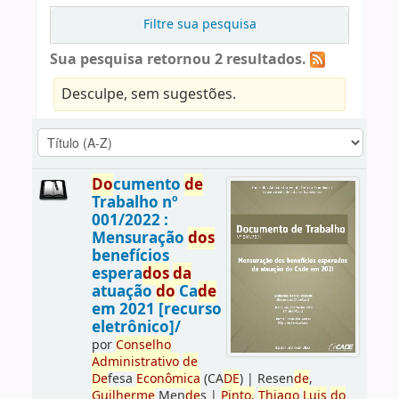
Filtre sua pesquisa
Sua pesquisa retornou 2 resultados.
Desculpe, sem sugestões.
Do
cumento
de
Trabalho nº
001/2022 :
Mensuração
do
s
benefícios
espera
do
s
da
atuação
do
Ca
de
em 2021 [recurso
eletrônico]/
por
Conselho
Administrativo
de
De
fesa
Econômica
(CA
DE
)
|
Resen
de
,
Guilherme
Men
de
s
|
Pinto,
Thiago
Luis
do