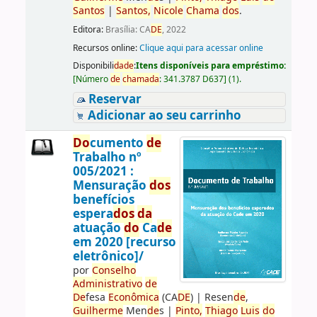
Santos
|
Santos
,
Nicole
Chama
do
s
.
Editora:
Brasília: CA
DE
, 2022
Recursos online:
Clique aqui para acessar online
Disponibili
da
de
:
Itens disponíveis para empréstimo:
[
Número
de
chama
da
:
341.3787 D637
]
(1).
Reservar
Adicionar ao seu carrinho
Do
cumento
de
Trabalho nº
005/2021 :
Mensuração
do
s
benefícios
espera
do
s
da
atuação
do
Ca
de
em 2020 [recurso
eletrônico]/
por
Conselho
Administrativo
de
De
fesa
Econômica
(CA
DE
)
|
Resen
de
,
Guilherme
Men
de
s
|
Pinto,
Thiago
Luis
do