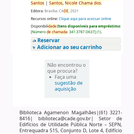
Santos
|
Santos
,
Nicole
Chama
do
s
.
Editora:
Brasília: CA
DE
, 2021
Recursos online:
Clique aqui para acessar online
Disponibili
da
de
:
Itens disponíveis para empréstimo:
[
Número
de
chama
da
:
341.3787 D637
]
(1).
Reservar
Adicionar ao seu carrinho
Não encontrou o
que procura?
Faça uma
sugestão de
aquisição
Biblioteca Agamenon Magalhães|(61) 3221-
8416| biblioteca@cade.gov.br| Setor de
Edifícios de Utilidade Pública Norte – SEPN,
Entrequadra 515, Conjunto D, Lote 4, Edifício