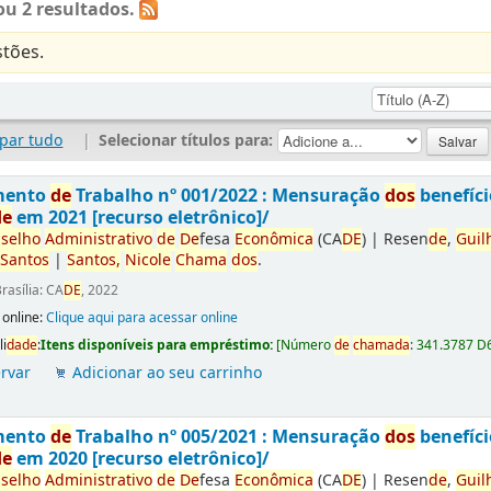
u 2 resultados.
tões.
par tudo
|
Selecionar títulos para:
mento
de
Trabalho nº 001/2022 : Mensuração
do
s
benefíci
de
em 2021 [recurso eletrônico]/
selho
Administrativo
de
De
fesa
Econômica
(CA
DE
)
|
Resen
de
,
Guil
Santos
|
Santos
,
Nicole
Chama
do
s
.
rasília: CA
DE
, 2022
 online:
Clique aqui para acessar online
li
da
de
:
Itens disponíveis para empréstimo:
[
Número
de
chama
da
:
341.3787 D
rvar
Adicionar ao seu carrinho
mento
de
Trabalho nº 005/2021 : Mensuração
do
s
benefíci
de
em 2020 [recurso eletrônico]/
selho
Administrativo
de
De
fesa
Econômica
(CA
DE
)
|
Resen
de
,
Guil