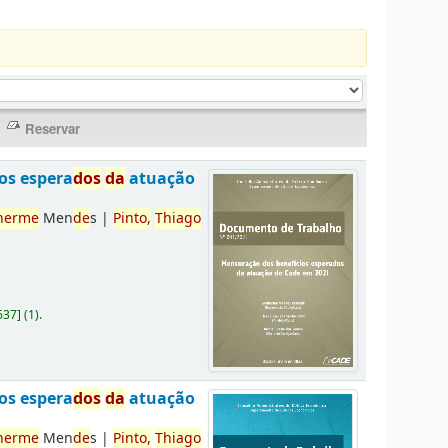
os espera
do
s
da
atuação
herme
Men
de
s
|
Pinto,
Thiago
637
]
(1).
os espera
do
s
da
atuação
herme
Men
de
s
|
Pinto,
Thiago