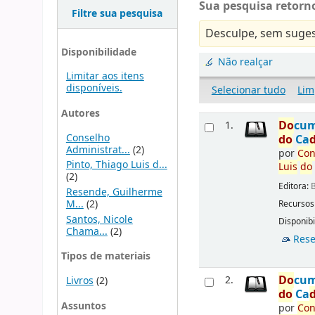
Sua pesquisa retorno
Filtre sua pesquisa
Desculpe, sem suges
Disponibilidade
Não realçar
Limitar aos itens
disponíveis.
Selecionar tudo
Lim
Autores
Do
cu
1.
Conselho
do
Ca
Administrat...
(2)
por
Con
Pinto, Thiago Luis d...
Luis
do
(2)
Editora:
B
Resende, Guilherme
M...
(2)
Recursos
Santos, Nicole
Disponibi
Chama...
(2)
Rese
Tipos de materiais
Do
cu
2.
Livros
(2)
do
Ca
Assuntos
por
Con