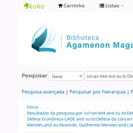
Carrinho
Listas
Biblioteca
Agamenon
Magalhães
Pesquisar
Pesquisa avançada
Pesquisar por hierarquia
P
Início
›
Resultados da pesquisa por 'ccl=an:644 and su-to:D
Defesa Econômica CADE and su-to:Defesa da concorrê
Mendes and au:Resende, Guilherme Mendes and ( (allr