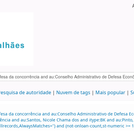
esquisa de autoridade
Nuvem de tags
Mais popular
S
efesa da concorrência and au:Conselho Administrativo de Defesa 
ncia and au:Santos, Nicole Chama dos and itype:BK and au:Pinto,
ecords,AlwaysMatches='') and (not-onloan-count,st-numeric >= 1) 