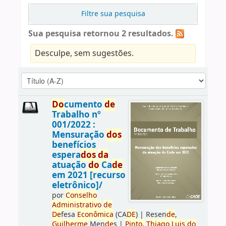
Filtre sua pesquisa
Sua pesquisa retornou 2 resultados.
Desculpe, sem sugestões.
Do
cumento
de
Trabalho nº
001/2022 :
Mensuração
do
s
benefícios
espera
do
s
da
atuação
do
Ca
de
em 2021 [recurso
eletrônico]/
por
Conselho
Administrativo
de
De
fesa
Econômica
(CA
DE
)
|
Resen
de
,
Guilherme
Men
de
s
|
Pinto,
Thiago
Luis
do