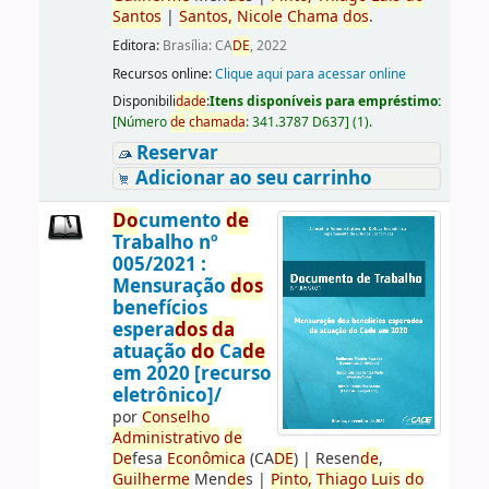
Santos
|
Santos
,
Nicole
Chama
do
s
.
Editora:
Brasília: CA
DE
, 2022
Recursos online:
Clique aqui para acessar online
Disponibili
da
de
:
Itens disponíveis para empréstimo:
[
Número
de
chama
da
:
341.3787 D637
]
(1).
Reservar
Adicionar ao seu carrinho
Do
cumento
de
Trabalho nº
005/2021 :
Mensuração
do
s
benefícios
espera
do
s
da
atuação
do
Ca
de
em 2020 [recurso
eletrônico]/
por
Conselho
Administrativo
de
De
fesa
Econômica
(CA
DE
)
|
Resen
de
,
Guilherme
Men
de
s
|
Pinto,
Thiago
Luis
do