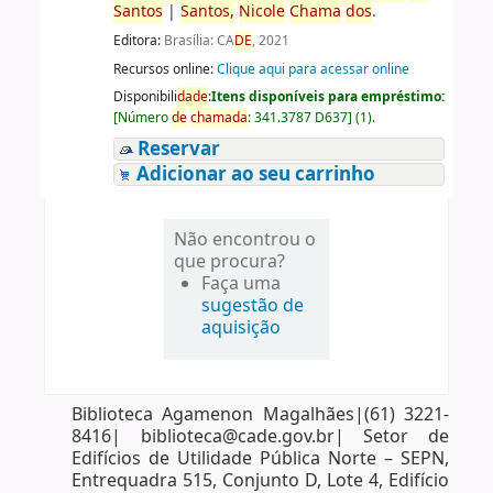
Santos
|
Santos
,
Nicole
Chama
do
s
.
Editora:
Brasília: CA
DE
, 2021
Recursos online:
Clique aqui para acessar online
Disponibili
da
de
:
Itens disponíveis para empréstimo:
[
Número
de
chama
da
:
341.3787 D637
]
(1).
Reservar
Adicionar ao seu carrinho
Não encontrou o
que procura?
Faça uma
sugestão de
aquisição
Biblioteca Agamenon Magalhães|(61) 3221-
8416| biblioteca@cade.gov.br| Setor de
Edifícios de Utilidade Pública Norte – SEPN,
Entrequadra 515, Conjunto D, Lote 4, Edifício