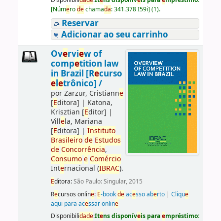
[
Núm
e
ro
d
e
chama
da
:
341.378 I59i
]
(1).
Reservar
Adicionar ao seu carrinho
Ov
e
rvi
e
w of
comp
e
tition law
in Brazil [R
e
curso
e
l
e
trônico] /
por
Zarzur, Cristiann
e
[
E
ditora]
|
Katona,
Krisztian
[
E
ditor]
|
Vill
e
la, Mariana
[
E
ditora]
|
Instituto
Brasil
e
iro
d
e
E
studos
d
e
Concorrência
,
Consumo
e
Comércio
Int
e
rnacional (
IBRAC
).
E
ditora:
São Paulo: Singular, 2015
R
e
cursos onlin
e
:
E
-book
d
e
ac
e
sso ab
e
rto
|
Cliqu
e
aqui para ac
e
ssar onlin
e
Disponibili
da
d
e
:
It
e
ns disponív
e
is para
e
mpréstimo: