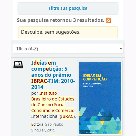
Filtre sua pesquisa
Sua pesquisa retornou 3 resultados.
Desculpe, sem sugestões.
I
d
e
ias
e
m
comp
e
tição: 5
anos do prêmio
IBRAC
-TIM: 2010-
2014
por
Instituto
Brasil
e
iro
d
e
E
studos
d
e
Concorrência
,
Consumo
e
Comércio
Int
e
rnacional (
IBRAC
).
E
ditora:
São Paulo:
Singular, 2015