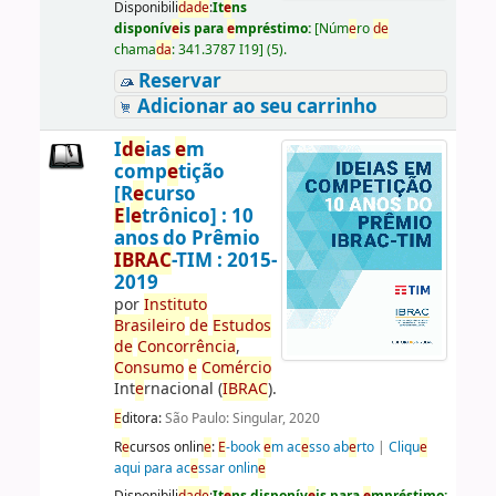
Disponibili
da
d
e
:
It
e
ns
disponív
e
is para
e
mpréstimo:
[
Núm
e
ro
d
e
chama
da
:
341.3787 I19
]
(5).
Reservar
Adicionar ao seu carrinho
I
d
e
ias
e
m
comp
e
tição
[R
e
curso
E
l
e
trônico] : 10
anos do Prêmio
IBRAC
-TIM : 2015-
2019
por
Instituto
Brasil
e
iro
d
e
E
studos
d
e
Concorrência
,
Consumo
e
Comércio
Int
e
rnacional (
IBRAC
).
E
ditora:
São Paulo: Singular, 2020
R
e
cursos onlin
e
:
E
-book
e
m ac
e
sso ab
e
rto
|
Cliqu
e
aqui para ac
e
ssar onlin
e
Disponibili
da
d
e
:
It
e
ns disponív
e
is para
e
mpréstimo: