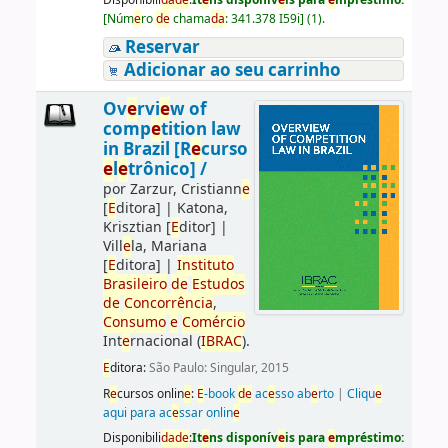
[
Núm
e
ro
d
e
chama
da
:
341.378 I59i
]
(1).
Reservar
Adicionar ao seu carrinho
Ov
e
rvi
e
w of
comp
e
tition law
in Brazil [R
e
curso
e
l
e
trônico] /
por
Zarzur, Cristiann
e
[
E
ditora]
|
Katona,
Krisztian
[
E
ditor]
|
Vill
e
la, Mariana
[
E
ditora]
|
Instituto
Brasil
e
iro
d
e
E
studos
d
e
Concorrência
,
Consumo
e
Comércio
Int
e
rnacional (
IBRAC
).
E
ditora:
São Paulo: Singular, 2015
R
e
cursos onlin
e
:
E
-book
d
e
ac
e
sso ab
e
rto
|
Cliqu
e
aqui para ac
e
ssar onlin
e
Disponibili
da
d
e
:
It
e
ns disponív
e
is para
e
mpréstimo: