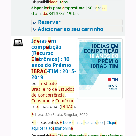
Disponibili
da
d
e
:
It
e
ns
disponív
e
is para
e
mpréstimo:
[
Núm
e
ro
d
e
chama
da
:
341.3787 I19
]
(5).
Reservar
Adicionar ao seu carrinho
I
d
e
ias
e
m
comp
e
tição
[R
e
curso
E
l
e
trônico] : 10
anos do Prêmio
IBRAC
-TIM : 2015-
2019
por
Instituto
Brasil
e
iro
d
e
E
studos
d
e
Concorrência
,
Consumo
e
Comércio
Int
e
rnacional (
IBRAC
).
E
ditora:
São Paulo: Singular, 2020
R
e
cursos onlin
e
:
E
-book
e
m ac
e
sso ab
e
rto
|
Cliqu
e
aqui para ac
e
ssar onlin
e
Disponibili
da
d
e
:
It
e
ns disponív
e
is para
e
mpréstimo: