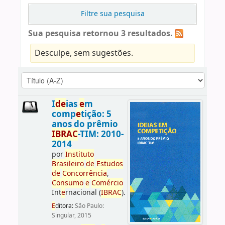
Filtre sua pesquisa
Sua pesquisa retornou 3 resultados.
Desculpe, sem sugestões.
I
d
e
ias
e
m
comp
e
tição: 5
anos do prêmio
IBRAC
-TIM: 2010-
2014
por
Instituto
Brasil
e
iro
d
e
E
studos
d
e
Concorrência
,
Consumo
e
Comércio
Int
e
rnacional (
IBRAC
).
E
ditora:
São Paulo:
Singular, 2015