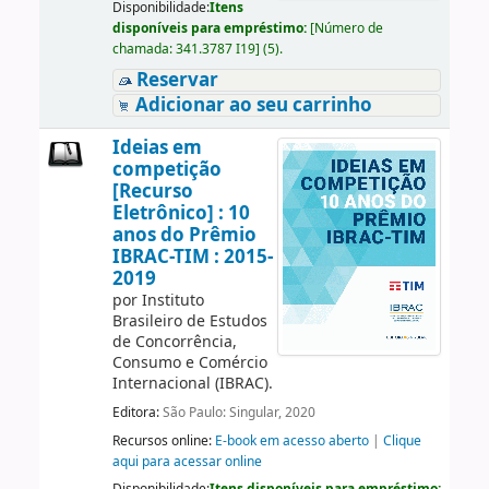
Disponibilidade:
Itens
disponíveis para empréstimo:
[
Número de
chamada:
341.3787 I19
]
(5).
Reservar
Adicionar ao seu carrinho
Ideias em
competição
[Recurso
Eletrônico] : 10
anos do Prêmio
IBRAC-TIM : 2015-
2019
por
Instituto
Brasileiro de Estudos
de Concorrência,
Consumo e Comércio
Internacional (IBRAC).
Editora:
São Paulo: Singular, 2020
Recursos online:
E-book em acesso aberto
|
Clique
aqui para acessar online
Disponibilidade:
Itens disponíveis para empréstimo: