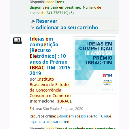
Disponibili
da
d
e
:
It
e
ns
disponív
e
is para
e
mpréstimo:
[
Núm
e
ro
d
e
chama
da
:
341.3787 I19
]
(5).
Reservar
Adicionar ao seu carrinho
I
d
e
ias
e
m
comp
e
tição
[R
e
curso
E
l
e
trônico] : 10
anos do Prêmio
IBRAC
-TIM : 2015-
2019
por
Instituto
Brasil
e
iro
d
e
E
studos
d
e
Concorrência
,
Consumo
e
Comércio
Int
e
rnacional (
IBRAC
).
E
ditora:
São Paulo: Singular, 2020
R
e
cursos onlin
e
:
E
-book
e
m ac
e
sso ab
e
rto
|
Cliqu
e
aqui para ac
e
ssar onlin
e
Disponibili
da
d
e
:
It
e
ns disponív
e
is para
e
mpréstimo: