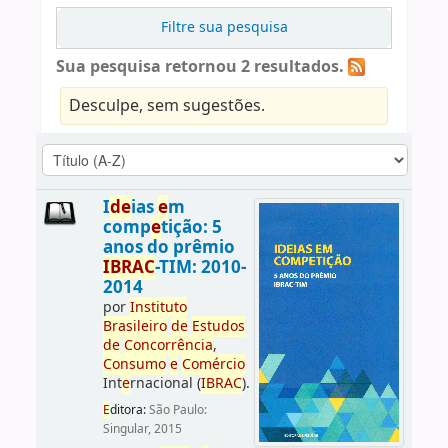
Filtre sua pesquisa
Sua pesquisa retornou 2 resultados.
Desculpe, sem sugestões.
I
d
e
ias
e
m
comp
e
tição: 5
anos do prêmio
IBRAC
-TIM: 2010-
2014
por
Instituto
Brasil
e
iro
d
e
E
studos
d
e
Concorrência
,
Consumo
e
Comércio
Int
e
rnacional (
IBRAC
).
E
ditora:
São Paulo:
Singular, 2015