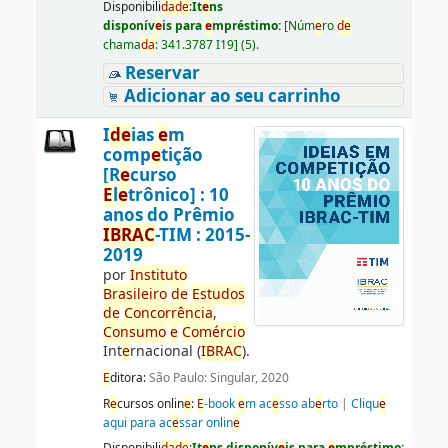
Disponibili
da
d
e
:
It
e
ns
disponív
e
is para
e
mpréstimo:
[
Núm
e
ro
d
e
chama
da
:
341.3787 I19
]
(5).
Reservar
Adicionar ao seu carrinho
I
d
e
ias
e
m
comp
e
tição
[R
e
curso
E
l
e
trônico] : 10
anos do Prêmio
IBRAC
-TIM : 2015-
2019
por
Instituto
Brasil
e
iro
d
e
E
studos
d
e
Concorrência
,
Consumo
e
Comércio
Int
e
rnacional (
IBRAC
).
E
ditora:
São Paulo: Singular, 2020
R
e
cursos onlin
e
:
E
-book
e
m ac
e
sso ab
e
rto
|
Cliqu
e
aqui para ac
e
ssar onlin
e
Disponibili
da
d
e
:
It
e
ns disponív
e
is para
e
mpréstimo: