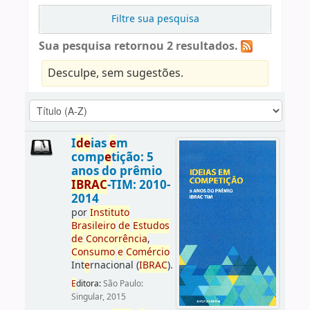
Filtre sua pesquisa
Sua pesquisa retornou 2 resultados.
Desculpe, sem sugestões.
I
d
e
ias
e
m
comp
e
tição: 5
anos do prêmio
IBRAC
-TIM: 2010-
2014
por
Instituto
Brasil
e
iro
d
e
E
studos
d
e
Concorrência
,
Consumo
e
Comércio
Int
e
rnacional (
IBRAC
).
E
ditora:
São Paulo:
Singular, 2015