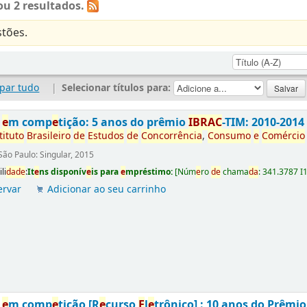
u 2 resultados.
tões.
par tudo
|
Selecionar títulos para:
s
e
m comp
e
tição: 5 anos do prêmio
IBRAC
-TIM: 2010-2014
tituto
Brasil
e
iro
d
e
E
studos
d
e
Concorrência
,
Consumo
e
Comércio
São Paulo: Singular, 2015
li
da
d
e
:
It
e
ns disponív
e
is para
e
mpréstimo:
[
Núm
e
ro
d
e
chama
da
:
341.3787 I
ervar
Adicionar ao seu carrinho
s
e
m comp
e
tição [R
e
curso
E
l
e
trônico] : 10 anos do Prêmi