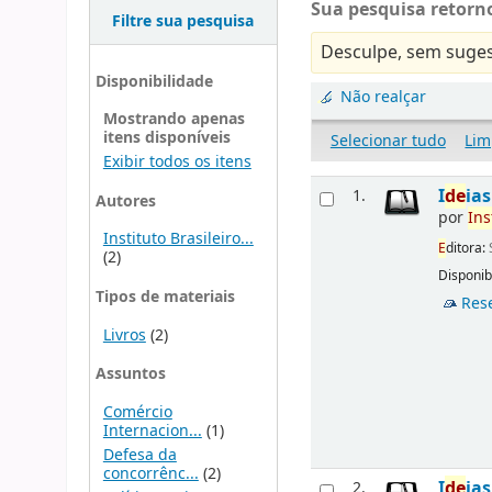
Sua pesquisa retorno
Filtre sua pesquisa
Desculpe, sem suges
Disponibilidade
Não realçar
Mostrando apenas
itens disponíveis
Selecionar tudo
Lim
Exibir todos os itens
I
d
e
ia
1.
Autores
por
Ins
Instituto Brasileiro...
E
ditora:
(2)
Disponibi
Tipos de materiais
Res
Livros
(2)
Assuntos
Comércio
Internacion...
(1)
Defesa da
concorrênc...
(2)
I
d
e
ia
2.