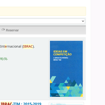
Int
e
rnacional (
IBRAC
).
19
]
(5).
o
IBRAC
-TIM : 2015-2019