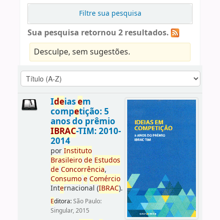
Filtre sua pesquisa
Sua pesquisa retornou 2 resultados.
Desculpe, sem sugestões.
I
d
e
ias
e
m
comp
e
tição: 5
anos do prêmio
IBRAC
-TIM: 2010-
2014
por
Instituto
Brasil
e
iro
d
e
E
studos
d
e
Concorrência
,
Consumo
e
Comércio
Int
e
rnacional (
IBRAC
).
E
ditora:
São Paulo:
Singular, 2015