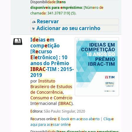
Disponibili
da
d
e
:
It
e
ns
disponív
e
is para
e
mpréstimo:
[
Núm
e
ro
d
e
chama
da
:
341.3787 I19
]
(5).
Reservar
Adicionar ao seu carrinho
I
d
e
ias
e
m
comp
e
tição
[R
e
curso
E
l
e
trônico] : 10
anos do Prêmio
IBRAC
-TIM : 2015-
2019
por
Instituto
Brasil
e
iro
d
e
E
studos
d
e
Concorrência
,
Consumo
e
Comércio
Int
e
rnacional (
IBRAC
).
E
ditora:
São Paulo: Singular, 2020
R
e
cursos onlin
e
:
E
-book
e
m ac
e
sso ab
e
rto
|
Cliqu
e
aqui para ac
e
ssar onlin
e
Disponibili
da
d
e
:
It
e
ns disponív
e
is para
e
mpréstimo: