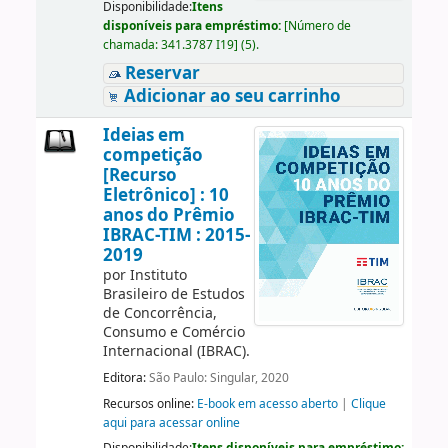
Disponibilidade:
Itens
disponíveis para empréstimo:
[
Número de
chamada:
341.3787 I19
]
(5).
Reservar
Adicionar ao seu carrinho
Ideias em
competição
[Recurso
Eletrônico] : 10
anos do Prêmio
IBRAC-TIM : 2015-
2019
por
Instituto
Brasileiro de Estudos
de Concorrência,
Consumo e Comércio
Internacional (IBRAC).
Editora:
São Paulo: Singular, 2020
Recursos online:
E-book em acesso aberto
|
Clique
aqui para acessar online
Disponibilidade:
Itens disponíveis para empréstimo: