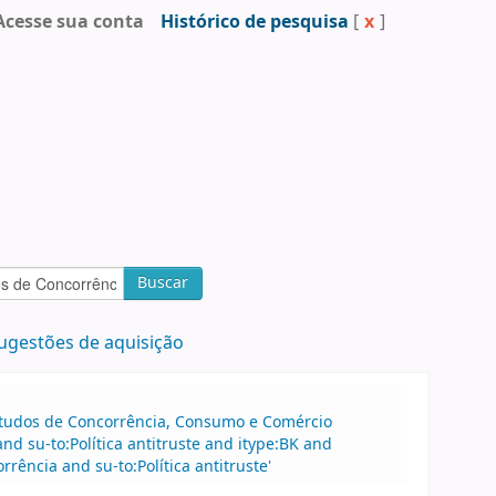
Acesse sua conta
Histórico de pesquisa
[
x
]
Buscar
ugestões de aquisição
 Estudos de Concorrência, Consumo e Comércio
d su-to:Política antitruste and itype:BK and
ência and su-to:Política antitruste'