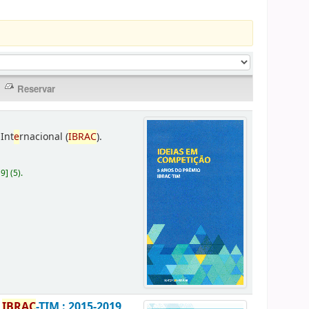
Int
e
rnacional (
IBRAC
).
19
]
(5).
o
IBRAC
-TIM : 2015-2019