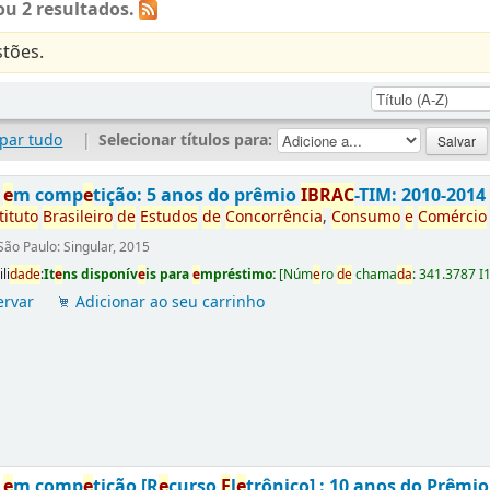
u 2 resultados.
tões.
par tudo
|
Selecionar títulos para:
s
e
m comp
e
tição: 5 anos do prêmio
IBRAC
-TIM: 2010-2014
tituto
Brasil
e
iro
d
e
E
studos
d
e
Concorrência
,
Consumo
e
Comércio
São Paulo: Singular, 2015
li
da
d
e
:
It
e
ns disponív
e
is para
e
mpréstimo:
[
Núm
e
ro
d
e
chama
da
:
341.3787 I
ervar
Adicionar ao seu carrinho
s
e
m comp
e
tição [R
e
curso
E
l
e
trônico] : 10 anos do Prêmi