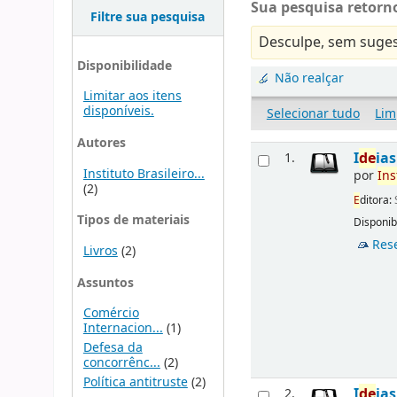
Sua pesquisa retorno
Filtre sua pesquisa
Desculpe, sem suges
Disponibilidade
Não realçar
Limitar aos itens
disponíveis.
Selecionar tudo
Lim
Autores
I
d
e
ia
1.
Instituto Brasileiro...
por
Ins
(2)
E
ditora:
Tipos de materiais
Disponibi
Res
Livros
(2)
Assuntos
Comércio
Internacion...
(1)
Defesa da
concorrênc...
(2)
Política antitruste
(2)
I
d
e
ia
2.