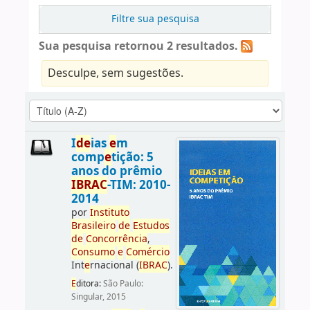
Filtre sua pesquisa
Sua pesquisa retornou 2 resultados.
Desculpe, sem sugestões.
I
d
e
ias
e
m
comp
e
tição: 5
anos do prêmio
IBRAC
-TIM: 2010-
2014
por
Instituto
Brasil
e
iro
d
e
E
studos
d
e
Concorrência
,
Consumo
e
Comércio
Int
e
rnacional (
IBRAC
).
E
ditora:
São Paulo:
Singular, 2015