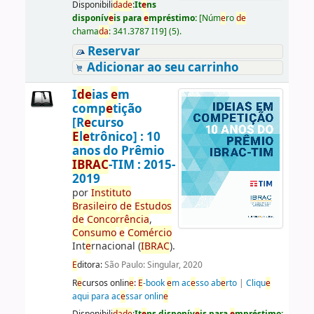
Disponibili
da
d
e
:
It
e
ns
disponív
e
is para
e
mpréstimo:
[
Núm
e
ro
d
e
chama
da
:
341.3787 I19
]
(5).
Reservar
Adicionar ao seu carrinho
I
d
e
ias
e
m
comp
e
tição
[R
e
curso
E
l
e
trônico] : 10
anos do Prêmio
IBRAC
-TIM : 2015-
2019
por
Instituto
Brasil
e
iro
d
e
E
studos
d
e
Concorrência
,
Consumo
e
Comércio
Int
e
rnacional (
IBRAC
).
E
ditora:
São Paulo: Singular, 2020
R
e
cursos onlin
e
:
E
-book
e
m ac
e
sso ab
e
rto
|
Cliqu
e
aqui para ac
e
ssar onlin
e
Disponibili
da
d
e
:
It
e
ns disponív
e
is para
e
mpréstimo: