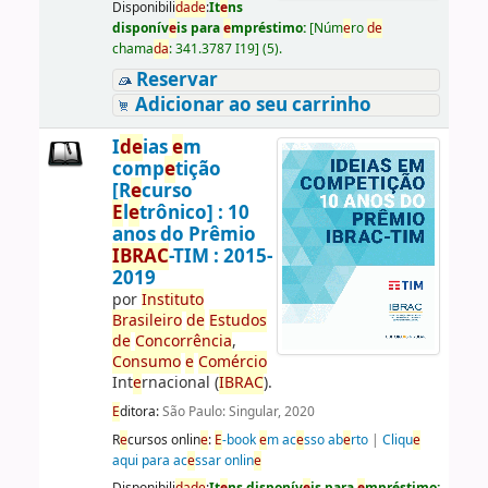
Disponibili
da
d
e
:
It
e
ns
disponív
e
is para
e
mpréstimo:
[
Núm
e
ro
d
e
chama
da
:
341.3787 I19
]
(5).
Reservar
Adicionar ao seu carrinho
I
d
e
ias
e
m
comp
e
tição
[R
e
curso
E
l
e
trônico] : 10
anos do Prêmio
IBRAC
-TIM : 2015-
2019
por
Instituto
Brasil
e
iro
d
e
E
studos
d
e
Concorrência
,
Consumo
e
Comércio
Int
e
rnacional (
IBRAC
).
E
ditora:
São Paulo: Singular, 2020
R
e
cursos onlin
e
:
E
-book
e
m ac
e
sso ab
e
rto
|
Cliqu
e
aqui para ac
e
ssar onlin
e
Disponibili
da
d
e
:
It
e
ns disponív
e
is para
e
mpréstimo: