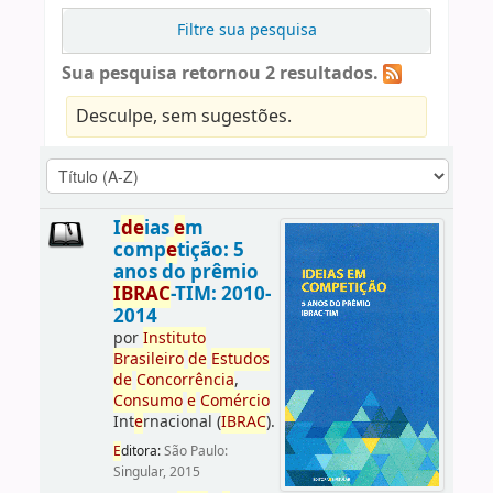
Filtre sua pesquisa
Sua pesquisa retornou 2 resultados.
Desculpe, sem sugestões.
I
d
e
ias
e
m
comp
e
tição: 5
anos do prêmio
IBRAC
-TIM: 2010-
2014
por
Instituto
Brasil
e
iro
d
e
E
studos
d
e
Concorrência
,
Consumo
e
Comércio
Int
e
rnacional (
IBRAC
).
E
ditora:
São Paulo:
Singular, 2015