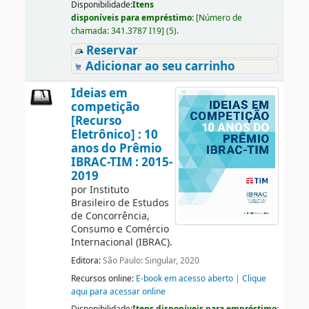
Disponibilidade:
Itens
disponíveis para empréstimo:
[
Número de
chamada:
341.3787 I19
]
(5).
Reservar
Adicionar ao seu carrinho
Ideias em
competição
[Recurso
Eletrônico] : 10
anos do Prêmio
IBRAC-TIM : 2015-
2019
por
Instituto
Brasileiro de Estudos
de Concorrência,
Consumo e Comércio
Internacional (IBRAC).
Editora:
São Paulo: Singular, 2020
Recursos online:
E-book em acesso aberto
|
Clique
aqui para acessar online
Disponibilidade:
Itens disponíveis para empréstimo: