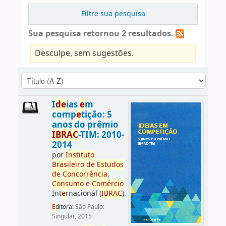
Filtre sua pesquisa
Sua pesquisa retornou 2 resultados.
Desculpe, sem sugestões.
I
d
e
ias
e
m
comp
e
tição: 5
anos do prêmio
IBRAC
-TIM: 2010-
2014
por
Instituto
Brasil
e
iro
d
e
E
studos
d
e
Concorrência
,
Consumo
e
Comércio
Int
e
rnacional (
IBRAC
).
E
ditora:
São Paulo:
Singular, 2015