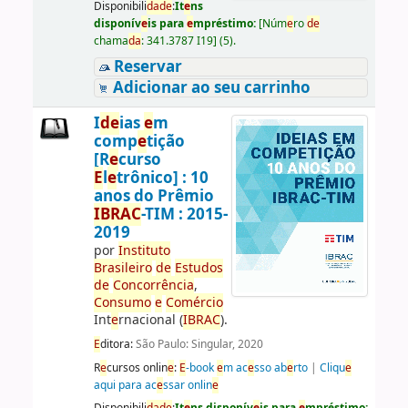
Disponibili
da
d
e
:
It
e
ns
disponív
e
is para
e
mpréstimo:
[
Núm
e
ro
d
e
chama
da
:
341.3787 I19
]
(5).
Reservar
Adicionar ao seu carrinho
I
d
e
ias
e
m
comp
e
tição
[R
e
curso
E
l
e
trônico] : 10
anos do Prêmio
IBRAC
-TIM : 2015-
2019
por
Instituto
Brasil
e
iro
d
e
E
studos
d
e
Concorrência
,
Consumo
e
Comércio
Int
e
rnacional (
IBRAC
).
E
ditora:
São Paulo: Singular, 2020
R
e
cursos onlin
e
:
E
-book
e
m ac
e
sso ab
e
rto
|
Cliqu
e
aqui para ac
e
ssar onlin
e
Disponibili
da
d
e
:
It
e
ns disponív
e
is para
e
mpréstimo: