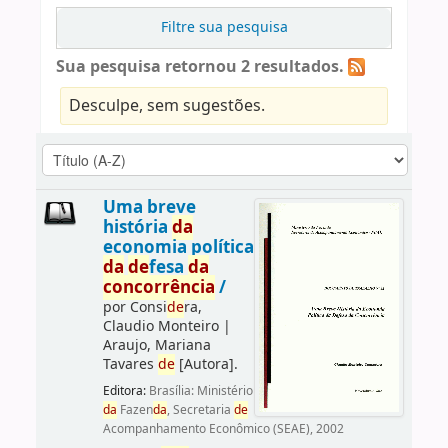
Filtre sua pesquisa
Sua pesquisa retornou 2 resultados.
Desculpe, sem sugestões.
Uma breve
história
da
economia política
da
de
fesa
da
concorrência
/
por
Consi
de
ra,
Claudio Monteiro
|
Araujo, Mariana
Tavares
de
[Autora]
.
Editora:
Brasília: Ministério
da
Fazen
da
, Secretaria
de
Acompanhamento Econômico (SEAE), 2002