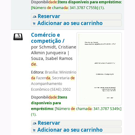
Disponibili
da
de
:
Itens disponíveis para empréstimo:
[
Número
de
chama
da
:
341.3787 C755b
]
(1).
Reservar
Adicionar ao seu carrinho
Comércio e
competição /
por
Schmidt, Cristiane
Alkmin Junqueira
|
Souza, Isabel Ramos
de
.
Editora:
Brasília: Ministério
da
Fazen
da
, Secretaria
de
Acompanhamento
Econômico (SEAE) 2002
Disponibili
da
de
:
Itens
disponíveis para
empréstimo:
[
Número
de
chama
da
:
341.3787 S349c
]
(1).
Reservar
Adicionar ao seu carrinho