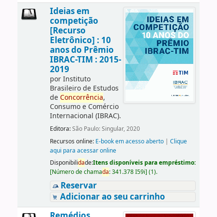
Ideias em
competição
[Recurso
Eletrônico] : 10
anos do Prêmio
IBRAC-TIM : 2015-
2019
por
Instituto
Brasileiro de Estudos
de
Concorrência
,
Consumo e Comércio
Internacional (IBRAC).
Editora:
São Paulo: Singular, 2020
Recursos online:
E-book em acesso aberto
|
Clique
aqui para acessar online
Disponibili
da
de:
Itens disponíveis para empréstimo:
[
Número de chama
da
:
341.378 I59i
]
(1).
Reservar
Adicionar ao seu carrinho
Remédios