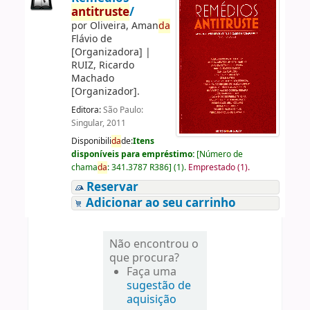
antitruste
/
por
Oliveira, Aman
da
Flávio de
[Organizadora]
|
RUIZ, Ricardo
Machado
[Organizador]
.
Editora:
São Paulo:
Singular, 2011
Disponibili
da
de:
Itens
disponíveis para empréstimo:
[
Número de
chama
da
:
341.3787 R386
]
(1).
Emprestado (1).
Reservar
Adicionar ao seu carrinho
Não encontrou o
que procura?
Faça uma
sugestão de
aquisição