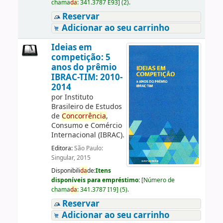
chama
da
:
341.3787 E93
]
(2).
Reservar
Adicionar ao seu carrinho
Ideias em
competição: 5
anos do prêmio
IBRAC-TIM: 2010-
2014
por
Instituto
Brasileiro de Estudos
de
Concorrência
,
Consumo e Comércio
Internacional (IBRAC).
Editora:
São Paulo:
Singular, 2015
Disponibili
da
de:
Itens
disponíveis para empréstimo:
[
Número de
chama
da
:
341.3787 I19
]
(5).
Reservar
Adicionar ao seu carrinho