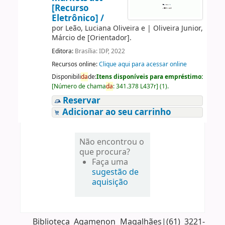
[Recurso
Eletrônico] /
por
Leão, Luciana Oliveira e
|
Oliveira Junior,
Márcio de
[Orientador]
.
Editora:
Brasília: IDP, 2022
Recursos online:
Clique aqui para acessar online
Disponibili
da
de:
Itens disponíveis para empréstimo:
[
Número de chama
da
:
341.378 L437r
]
(1).
Reservar
Adicionar ao seu carrinho
Não encontrou o
que procura?
Faça uma
sugestão de
aquisição
Biblioteca Agamenon Magalhães|(61) 3221-