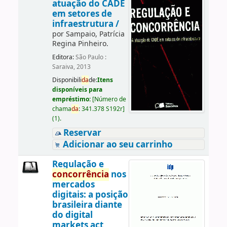
atuação do CADE
em setores de
infraestrutura /
por
Sampaio, Patrícia
Regina Pinheiro.
Editora:
São Paulo :
Saraiva, 2013
Disponibili
da
de:
Itens
disponíveis para
empréstimo:
[
Número de
chama
da
:
341.378 S192r
]
(1).
Reservar
Adicionar ao seu carrinho
Regulação e
concorrência
nos
mercados
digitais: a posição
brasileira diante
do digital
markets act