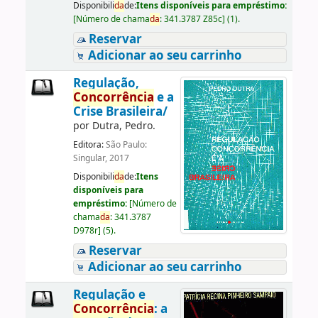
Disponibili
da
de:
Itens disponíveis para empréstimo:
[
Número de chama
da
:
341.3787 Z85c
]
(1).
Reservar
Adicionar ao seu carrinho
Regulação,
Concorrência
e a
Crise Brasileira/
por
Dutra, Pedro.
Editora:
São Paulo:
Singular, 2017
Disponibili
da
de:
Itens
disponíveis para
empréstimo:
[
Número de
chama
da
:
341.3787
D978r
]
(5).
Reservar
Adicionar ao seu carrinho
Regulação e
Concorrência
: a