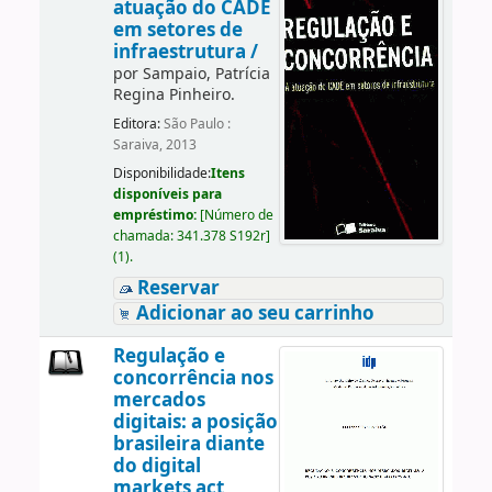
atuação do CADE
em setores de
infraestrutura /
por
Sampaio, Patrícia
Regina Pinheiro.
Editora:
São Paulo :
Saraiva, 2013
Disponibilidade:
Itens
disponíveis para
empréstimo:
[
Número de
chamada:
341.378 S192r
]
(1).
Reservar
Adicionar ao seu carrinho
Regulação e
concorrência nos
mercados
digitais: a posição
brasileira diante
do digital
markets act