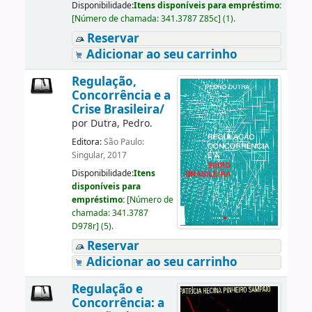
Disponibilidade:
Itens disponíveis para empréstimo:
[
Número de chamada:
341.3787 Z85c
]
(1).
Reservar
Adicionar ao seu carrinho
Regulação,
Concorrência e a
Crise Brasileira/
por
Dutra, Pedro.
Editora:
São Paulo:
Singular, 2017
Disponibilidade:
Itens
disponíveis para
empréstimo:
[
Número de
chamada:
341.3787
D978r
]
(5).
Reservar
Adicionar ao seu carrinho
Regulação e
Concorrência: a