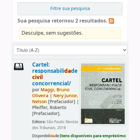
Filtre sua pesquisa
Sua pesquisa retornou 2 resultados.
Desculpe, sem sugestões.
Cartel:
responsabili
da
de
civil
concorrencial/
por
Maggi,
Bruno
Oliveira
|
Nery
Junior,
Nelson
[Prefaciador]
|
Pfeiffer, Roberto
[Prefaciador]
.
Editora:
São Paulo: Revista
dos Tribunais, 2018
Disponibili
da
de:
Itens disponíveis para empréstimo: