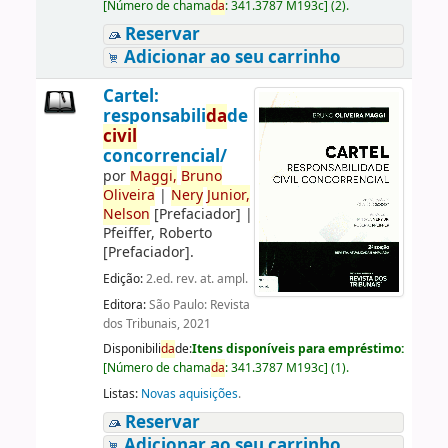
[
Número de chama
da
:
341.3787 M193c
]
(2).
Reservar
Adicionar ao seu carrinho
Cartel:
responsabili
da
de
civil
concorrencial/
por
Maggi,
Bruno
Oliveira
|
Nery
Junior,
Nelson
[Prefaciador]
|
Pfeiffer, Roberto
[Prefaciador]
.
Edição:
2.ed. rev. at. ampl.
Editora:
São Paulo: Revista
dos Tribunais, 2021
Disponibili
da
de:
Itens disponíveis para empréstimo:
[
Número de chama
da
:
341.3787 M193c
]
(1).
Listas:
Novas aquisições
.
Reservar
Adicionar ao seu carrinho