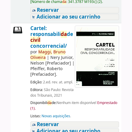
[
Número de chama
da
:
341.3787 M193c
]
(2).
Reservar
Adicionar ao seu carrinho
Cartel:
responsabili
da
de
civil
concorrencial/
por
Maggi,
Bruno
Oliveira
|
Nery Junior,
Nelson
[Prefaciador]
|
Pfeiffer, Roberto
[Prefaciador]
.
Edição:
2.ed. rev. at. ampl.
Editora:
São Paulo: Revista
dos Tribunais, 2021
Disponibili
da
de:
Nenhum item disponível
Emprestado
(1).
Listas:
Novas aquisições
.
Reservar
Adicionar ao seu carrinho