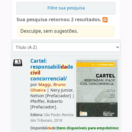
Filtre sua pesquisa
Sua pesquisa retornou 2 resultados.
Desculpe, sem sugestões.
Cartel:
responsabili
da
de
civil
concorrencial/
por
Maggi,
Bruno
Oliveira
|
Nery Junior,
Nelson
[Prefaciador]
|
Pfeiffer, Roberto
[Prefaciador]
.
Editora:
São Paulo: Revista
dos Tribunais, 2018
Disponibili
da
de:
Itens disponíveis para empréstimo: