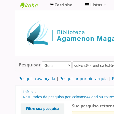
Carrinho
Listas
Biblioteca
Agamenon
Magalhães
Pesquisar
Pesquisa avançada
Pesquisar por hierarquia
P
Início
›
Resultados da pesquisa por 'ccl=an:644 and su-to:Re
Sua pesquisa retorno
Filtre sua pesquisa