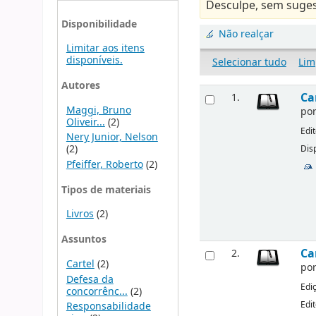
Desculpe, sem suges
Disponibilidade
Não realçar
Limitar aos itens
disponíveis.
Selecionar tudo
Lim
Autores
Ca
1.
Maggi, Bruno
po
Oliveir...
(2)
Edi
Nery Junior, Nelson
(2)
Disp
Pfeiffer, Roberto
(2)
Tipos de materiais
Livros
(2)
Assuntos
Ca
2.
Cartel
(2)
po
Defesa da
Edi
concorrênc...
(2)
Edi
Responsabilidade