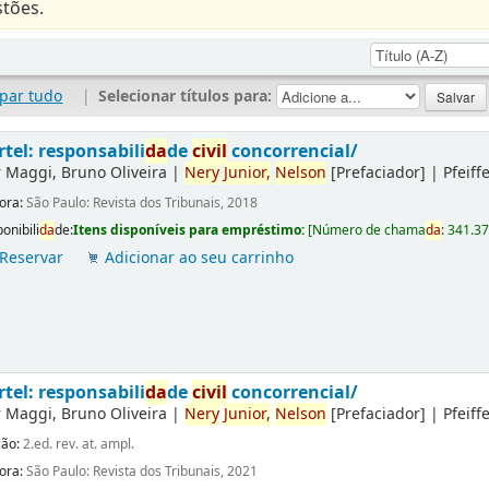
tões.
par tudo
|
Selecionar títulos para:
rtel: responsabili
da
de
civil
concorrencial/
r
Maggi, Bruno Oliveira
|
Nery
Junior,
Nelson
[Prefaciador]
|
Pfeiff
tora:
São Paulo: Revista dos Tribunais, 2018
onibili
da
de:
Itens disponíveis para empréstimo:
[
Número de chama
da
:
341.3
Reservar
Adicionar ao seu carrinho
rtel: responsabili
da
de
civil
concorrencial/
r
Maggi, Bruno Oliveira
|
Nery
Junior,
Nelson
[Prefaciador]
|
Pfeiff
ção:
2.ed. rev. at. ampl.
tora:
São Paulo: Revista dos Tribunais, 2021