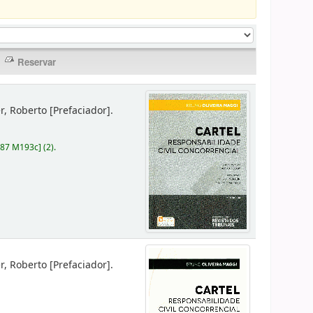
er, Roberto
[Prefaciador]
.
787 M193c
]
(2).
er, Roberto
[Prefaciador]
.