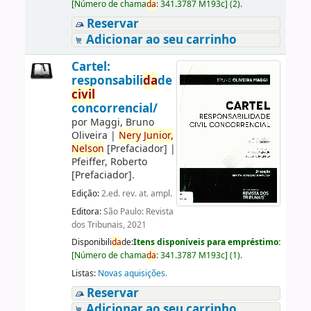
[
Número de chama
da
:
341.3787 M193c
]
(2).
Reservar
Adicionar ao seu carrinho
Cartel:
responsabili
da
de
civil
concorrencial/
por
Maggi, Bruno
Oliveira
|
Nery
Junior,
Nelson
[Prefaciador]
|
Pfeiffer, Roberto
[Prefaciador]
.
Edição:
2.ed. rev. at. ampl.
Editora:
São Paulo: Revista
dos Tribunais, 2021
Disponibili
da
de:
Itens disponíveis para empréstimo:
[
Número de chama
da
:
341.3787 M193c
]
(1).
Listas:
Novas aquisições
.
Reservar
Adicionar ao seu carrinho