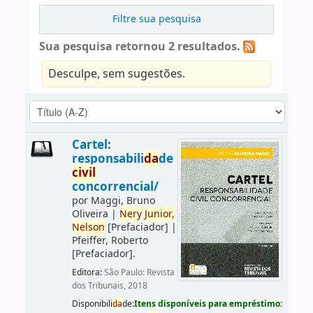
Filtre sua pesquisa
Sua pesquisa retornou 2 resultados.
Desculpe, sem sugestões.
Cartel:
responsabili
da
de
civil
concorrencial/
por
Maggi, Bruno
Oliveira
|
Nery
Junior,
Nelson
[Prefaciador]
|
Pfeiffer, Roberto
[Prefaciador]
.
Editora:
São Paulo: Revista
dos Tribunais, 2018
Disponibili
da
de:
Itens disponíveis para empréstimo: