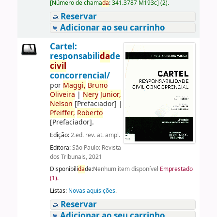
[
Número de chama
da
:
341.3787 M193c
]
(2).
Reservar
Adicionar ao seu carrinho
Cartel:
responsabili
da
de
civil
concorrencial/
por
Maggi,
Bruno
Oliveira
|
Nery
Junior,
Nelson
[Prefaciador]
|
Pfeiffer,
Roberto
[Prefaciador]
.
Edição:
2.ed. rev. at. ampl.
Editora:
São Paulo: Revista
dos Tribunais, 2021
Disponibili
da
de:
Nenhum item disponível
Emprestado
(1).
Listas:
Novas aquisições
.
Reservar
Adicionar ao seu carrinho