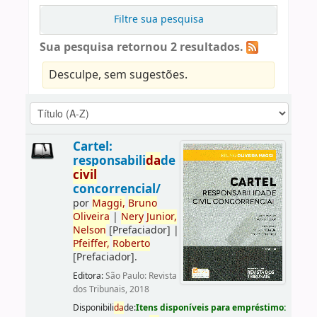
Filtre sua pesquisa
Sua pesquisa retornou 2 resultados.
Desculpe, sem sugestões.
Cartel:
responsabili
da
de
civil
concorrencial/
por
Maggi,
Bruno
Oliveira
|
Nery
Junior,
Nelson
[Prefaciador]
|
Pfeiffer,
Roberto
[Prefaciador]
.
Editora:
São Paulo: Revista
dos Tribunais, 2018
Disponibili
da
de:
Itens disponíveis para empréstimo: