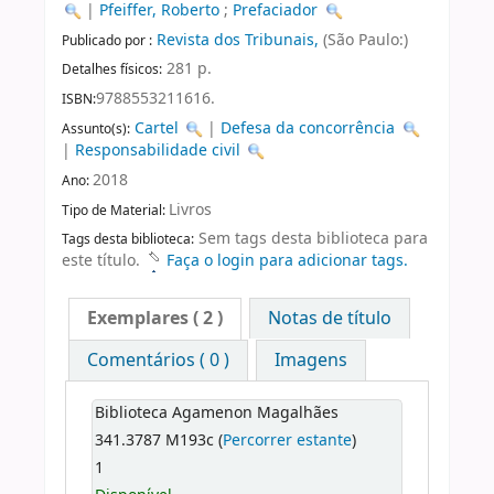
|
Pfeiffer, Roberto
;
Prefaciador
Revista dos Tribunais,
(São Paulo:)
Publicado por :
281 p.
Detalhes físicos:
9788553211616.
ISBN:
Cartel
|
Defesa da concorrência
Assunto(s):
|
Responsabilidade civil
2018
Ano:
Livros
Tipo de Material:
Sem tags desta biblioteca para
Tags desta biblioteca:
este título.
Faça o login para adicionar tags.
Exemplares
( 2 )
Notas de título
Comentários ( 0 )
Imagens
Biblioteca Agamenon Magalhães
341.3787 M193c (
Percorrer estante
)
1