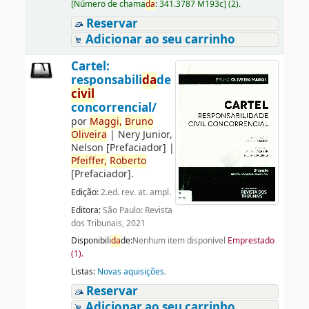
[
Número de chama
da
:
341.3787 M193c
]
(2).
Reservar
Adicionar ao seu carrinho
Cartel:
responsabili
da
de
civil
concorrencial/
por
Maggi,
Bruno
Oliveira
|
Nery Junior,
Nelson
[Prefaciador]
|
Pfeiffer,
Roberto
[Prefaciador]
.
Edição:
2.ed. rev. at. ampl.
Editora:
São Paulo: Revista
dos Tribunais, 2021
Disponibili
da
de:
Nenhum item disponível
Emprestado
(1).
Listas:
Novas aquisições
.
Reservar
Adicionar ao seu carrinho