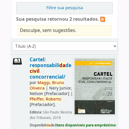
Filtre sua pesquisa
Sua pesquisa retornou 2 resultados.
Desculpe, sem sugestões.
Cartel:
responsabili
da
de
civil
concorrencial/
por
Maggi,
Bruno
Oliveira
|
Nery Junior,
Nelson
[Prefaciador]
|
Pfeiffer,
Roberto
[Prefaciador]
.
Editora:
São Paulo: Revista
dos Tribunais, 2018
Disponibili
da
de:
Itens disponíveis para empréstimo: