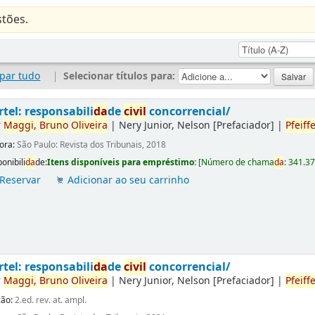
tões.
par tudo
|
Selecionar títulos para:
rtel: responsabili
da
de
civil
concorrencial/
r
Maggi,
Bruno
Oliveira
|
Nery Junior, Nelson
[Prefaciador]
|
Pfeiffe
tora:
São Paulo: Revista dos Tribunais, 2018
onibili
da
de:
Itens disponíveis para empréstimo:
[
Número de chama
da
:
341.3
Reservar
Adicionar ao seu carrinho
rtel: responsabili
da
de
civil
concorrencial/
r
Maggi,
Bruno
Oliveira
|
Nery Junior, Nelson
[Prefaciador]
|
Pfeiffe
ção:
2.ed. rev. at. ampl.