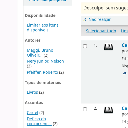
Desculpe, sem suges
Disponibilidade
Não realçar
Limitar aos itens
disponíveis.
Selecionar tudo
Lim
Autores
Ca
1.
Maggi, Bruno
po
Oliveir...
(2)
Edi
Nery Junior, Nelson
(2)
Disp
Pfeiffer, Roberto
(2)
Tipos de materiais
Livros
(2)
Assuntos
Ca
2.
Cartel
(2)
po
Defesa da
Edi
concorrênc...
(2)