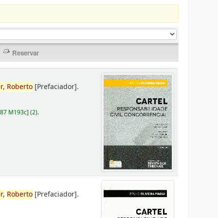
r,
Roberto
[Prefaciador]
.
787 M193c
]
(2).
r,
Roberto
[Prefaciador]
.