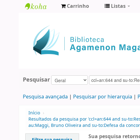
Carrinho
Listas
Biblioteca
Agamenon
Magalhães
Pesquisar
Pesquisa avançada
Pesquisar por hierarquia
P
Início
›
Resultados da pesquisa por 'ccl=an:644 and su-to:Re
au:Maggi, Bruno Oliveira and su-to:Defesa da concor
Sua pesquisa retorno
Filtre sua pesquisa