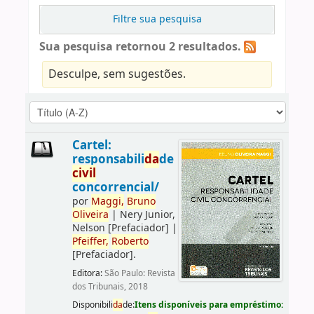
Filtre sua pesquisa
Sua pesquisa retornou 2 resultados.
Desculpe, sem sugestões.
Cartel:
responsabili
da
de
civil
concorrencial/
por
Maggi,
Bruno
Oliveira
|
Nery Junior,
Nelson
[Prefaciador]
|
Pfeiffer,
Roberto
[Prefaciador]
.
Editora:
São Paulo: Revista
dos Tribunais, 2018
Disponibili
da
de:
Itens disponíveis para empréstimo: