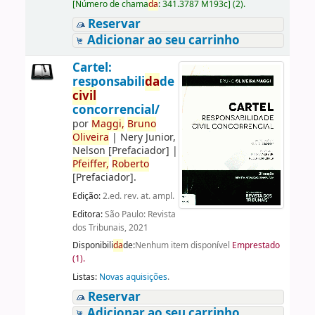
[
Número de chama
da
:
341.3787 M193c
]
(2).
Reservar
Adicionar ao seu carrinho
Cartel:
responsabili
da
de
civil
concorrencial/
por
Maggi,
Bruno
Oliveira
|
Nery Junior,
Nelson
[Prefaciador]
|
Pfeiffer,
Roberto
[Prefaciador]
.
Edição:
2.ed. rev. at. ampl.
Editora:
São Paulo: Revista
dos Tribunais, 2021
Disponibili
da
de:
Nenhum item disponível
Emprestado
(1).
Listas:
Novas aquisições
.
Reservar
Adicionar ao seu carrinho