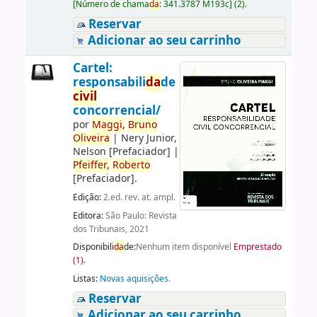
[
Número de chama
da
:
341.3787 M193c
]
(2).
Reservar
Adicionar ao seu carrinho
Cartel:
responsabili
da
de
civil
concorrencial/
por
Maggi,
Bruno
Oliveira
|
Nery Junior,
Nelson
[Prefaciador]
|
Pfeiffer,
Roberto
[Prefaciador]
.
Edição:
2.ed. rev. at. ampl.
Editora:
São Paulo: Revista
dos Tribunais, 2021
Disponibili
da
de:
Nenhum item disponível
Emprestado
(1).
Listas:
Novas aquisições
.
Reservar
Adicionar ao seu carrinho