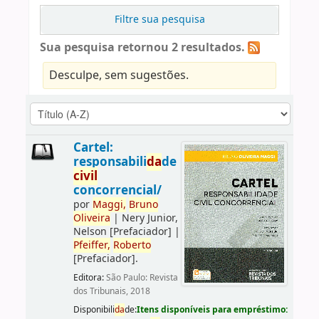
Filtre sua pesquisa
Sua pesquisa retornou 2 resultados.
Desculpe, sem sugestões.
Cartel:
responsabili
da
de
civil
concorrencial/
por
Maggi,
Bruno
Oliveira
|
Nery Junior,
Nelson
[Prefaciador]
|
Pfeiffer,
Roberto
[Prefaciador]
.
Editora:
São Paulo: Revista
dos Tribunais, 2018
Disponibili
da
de:
Itens disponíveis para empréstimo: