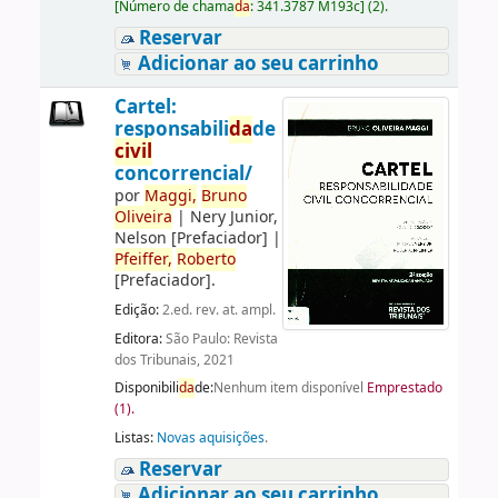
[
Número de chama
da
:
341.3787 M193c
]
(2).
Reservar
Adicionar ao seu carrinho
Cartel:
responsabili
da
de
civil
concorrencial/
por
Maggi,
Bruno
Oliveira
|
Nery Junior,
Nelson
[Prefaciador]
|
Pfeiffer,
Roberto
[Prefaciador]
.
Edição:
2.ed. rev. at. ampl.
Editora:
São Paulo: Revista
dos Tribunais, 2021
Disponibili
da
de:
Nenhum item disponível
Emprestado
(1).
Listas:
Novas aquisições
.
Reservar
Adicionar ao seu carrinho