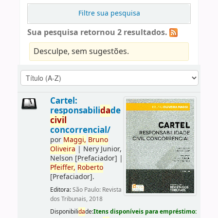
Filtre sua pesquisa
Sua pesquisa retornou 2 resultados.
Desculpe, sem sugestões.
Cartel:
responsabili
da
de
civil
concorrencial/
por
Maggi,
Bruno
Oliveira
|
Nery Junior,
Nelson
[Prefaciador]
|
Pfeiffer,
Roberto
[Prefaciador]
.
Editora:
São Paulo: Revista
dos Tribunais, 2018
Disponibili
da
de:
Itens disponíveis para empréstimo: