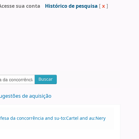
Acesse sua conta
Histórico de pesquisa
[
x
]
Buscar
ugestões de aquisição
efesa da concorrência and su-to:Cartel and au:Nery