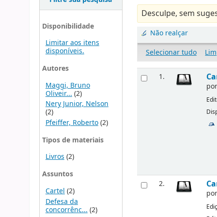
Desculpe, sem suges
Disponibilidade
Não realçar
Limitar aos itens
disponíveis.
Selecionar tudo
Lim
Autores
Ca
1.
Maggi, Bruno
po
Oliveir...
(2)
Edi
Nery Junior, Nelson
(2)
Disp
Pfeiffer, Roberto
(2)
Tipos de materiais
Livros
(2)
Assuntos
Ca
2.
Cartel
(2)
po
Defesa da
Edi
concorrênc...
(2)