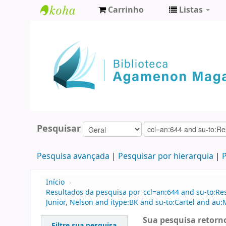
Carrinho
Listas
Biblioteca
Agamenon
Magalhães
Pesquisar
Pesquisa avançada
Pesquisar por hierarquia
P
Início
›
Resultados da pesquisa por 'ccl=an:644 and su-to:Re
Junior, Nelson and itype:BK and su-to:Cartel and au:
Sua pesquisa retorno
Filtre sua pesquisa