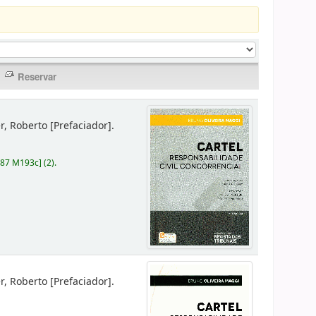
er, Roberto
[Prefaciador]
.
787 M193c
]
(2).
er, Roberto
[Prefaciador]
.