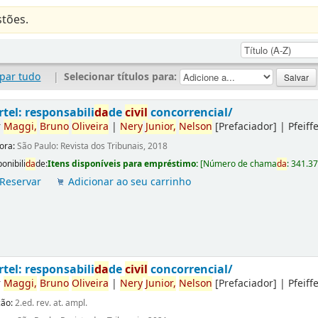
tões.
par tudo
|
Selecionar títulos para:
rtel: responsabili
da
de
civil
concorrencial/
r
Maggi,
Bruno
Oliveira
|
Nery
Junior,
Nelson
[Prefaciador]
|
Pfeiff
tora:
São Paulo: Revista dos Tribunais, 2018
onibili
da
de:
Itens disponíveis para empréstimo:
[
Número de chama
da
:
341.3
Reservar
Adicionar ao seu carrinho
rtel: responsabili
da
de
civil
concorrencial/
r
Maggi,
Bruno
Oliveira
|
Nery
Junior,
Nelson
[Prefaciador]
|
Pfeiff
ção:
2.ed. rev. at. ampl.