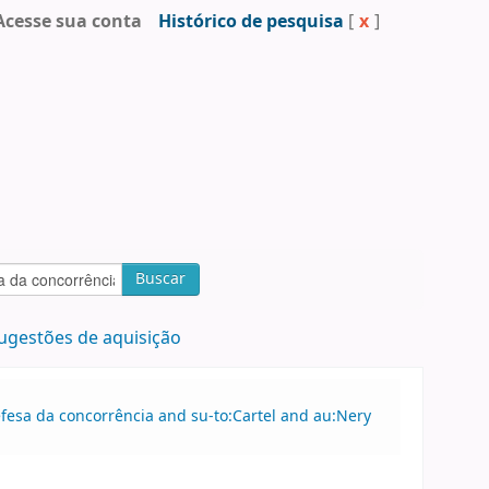
Acesse sua conta
Histórico de pesquisa
[
x
]
Buscar
ugestões de aquisição
efesa da concorrência and su-to:Cartel and au:Nery