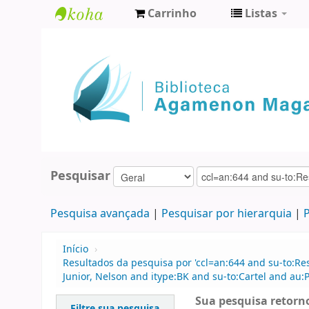
Carrinho
Listas
Biblioteca
Agamenon
Magalhães
Pesquisar
Pesquisa avançada
Pesquisar por hierarquia
P
Início
›
Resultados da pesquisa por 'ccl=an:644 and su-to:Re
Junior, Nelson and itype:BK and su-to:Cartel and au:Pf
Sua pesquisa retorno
Filtre sua pesquisa