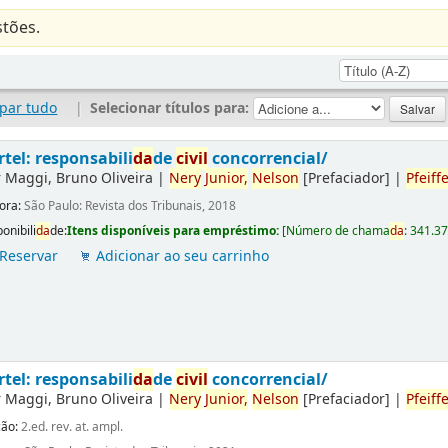
tões.
par tudo
|
Selecionar títulos para:
rtel: responsabili
da
de
civil
concorrencial/
r
Maggi, Bruno Oliveira
|
Nery
Junior,
Nelson
[Prefaciador]
|
Pfeiffe
tora:
São Paulo: Revista dos Tribunais, 2018
onibili
da
de:
Itens disponíveis para empréstimo:
[
Número de chama
da
:
341.3
Reservar
Adicionar ao seu carrinho
rtel: responsabili
da
de
civil
concorrencial/
r
Maggi, Bruno Oliveira
|
Nery
Junior,
Nelson
[Prefaciador]
|
Pfeiffe
ção:
2.ed. rev. at. ampl.