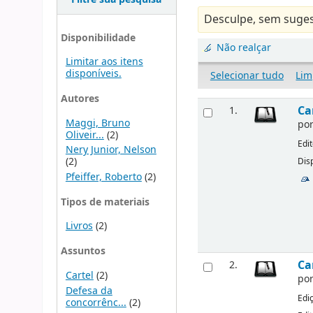
Desculpe, sem suges
Disponibilidade
Não realçar
Limitar aos itens
disponíveis.
Selecionar tudo
Lim
Autores
Ca
1.
Maggi, Bruno
po
Oliveir...
(2)
Edi
Nery Junior, Nelson
(2)
Disp
Pfeiffer, Roberto
(2)
Tipos de materiais
Livros
(2)
Assuntos
Ca
2.
Cartel
(2)
po
Defesa da
Edi
concorrênc...
(2)