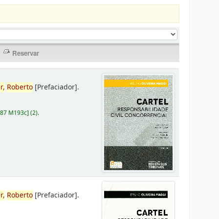
r,
Roberto
[Prefaciador]
.
787 M193c
]
(2).
r,
Roberto
[Prefaciador]
.